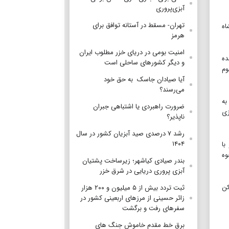
آبزی‌پروری
تهران- مسقط در آستانه توافق برای
اه
هرمز
امنیت بومی در دریای خزر مطلوب ایران
ده
و دیگر کشورهای ساحلی است
سوم
آیا صیادان جاسک به حق خود
می‌رسند؟
به
ضرورت راهبردی یا اشتباهی جبران
زی
ناپذیر؟
رشد ۷ درصدی صید آبزیان کشور در سال
۱۴۰۴
با
وه
بندر صیادی کیاشهر؛ زیرساخت پشتیان
آبزی پروری دریایی در شرق خزر
کن
ثبت تردد بیش از ۵ میلیون و ۲۰۰ هزار
زائر حسینی از مرزهای اربعینی کشور در
سفرهای رفت و برگشت
برق خط مقدم خاموش جنگ های