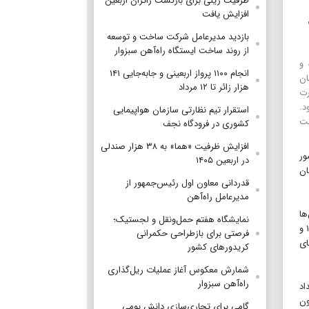
ظرفیت ریلی برای بازگشت زائران اربعین
افزایش یافت
بازدید مدیرعامل شرکت ساخت و توسعه
از روند ساخت ایستگاه راه‌آهن سبزوار
 و
انجام ۱۱۰۰ پرواز اربعینی و جابه‌جایی ۱۴۱
ان
هزار زائر تا ۱۲ مرداد
رت
د.
استقرار تیم‌ نظارتی سازمان هواپیمایی
خت
کشوری در فرودگاه نجف
افزایش ظرفیت «هما» به ۳۸ هزار صندلی
ور
در اربعین ۱۴۰۵
ان
قدردانی معاون اول رئیس‌جمهور از
مدیرعامل راه‌آهن
ها
نمایشگاه هفتم حمل‌ونقل و لجستیک؛
و موانع موجود در تامین مالی پروژه‌های طرح مسکن ملی به ویژه از محل تسهیلات بانکی، تبیین برنامه افتتاح طرح مسکن ملی در سال ۱۴۰۴ و
فرصتی برای بازطراحی حکمرانی
ت پوشش نهادهای
کریدورهای کشور
شمارش معکوس آغاز عملیات ریل‌گذاری
راه‌آهن سبزوار
اد
ون
گامی برای تجاری‌سازی دانش بومی