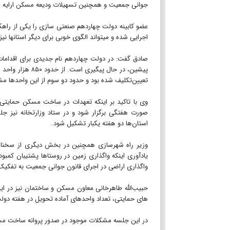
جوانی جمعیت و همچنین تسهیلات ودیعه مسکن ارایه 
عضو کابینه دولت چهاردهم صنعتی سازی را یکی از را
اجرایی شده و می‎تواند الگوی خوبی برای دیگر استانها نیز باشد.
صادق گفت: در دولت چهاردهم نام جدیدی برای اقداما
پیشین، در حال پ
تعیین‌تکلیف شده بود و حدود دو سوم از این واحدها مش
وی با تاکید بر اینکه تعهدات در ساخت مسکن حمایتی
صورت هفتگی برگزار شود و در ستاد وزارتخانه نیز
استان‌ها دو هفته یکبار تشکیل شود.
وزیر راه شهرسازی همچنین در بخش دیگری از سخنان خ
یادآوری اینکه واگذاری زمین در روستاها پشتیبان کمبود
واگذاری اراضی در اجرای قانون جوانی جمعیت به تفکیک 
حبیب‌الله طاهرخانی معاون مسکن و ساختمان نیز در
های حمایتی، تعداد واحدهای آماده تحویل در هفته دو
در این جلسه مشکلات موجود در صدور پروانه ساخت مسکن‎های حمایتی و اخذ تسهیلات بانکی در استانهای مختلف مورد بررسی قرا