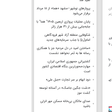
صید شد
ان
پروازهای نوشهر–مشهد «هما» از ۱۸ مرداد
برقرار می‌شود
یر
پایان عملیات پروازی اربعین ۱۴۰۵" هما" با
جابه‌جایی بیش از ۳۱ هزار زائر
شکوفایی منطقه آزاد شهر فرودگاهی
ند
امام(ره) با جذب سرمایه‌های جدید
با
«ساختن امید در دل مردم» جز با همکاری
رسانه ها به ثمر نخواهد نشست
با
کشتیرانی جمهوری اسلامی ایران،
طای مولتی‌ویزا به تجار دو کشور، ایجاد منطقه آزاد مشترک و اتصال کریدور اقتصادی چین ـ پاکستان (CPEC) از
مهارت‌محورترین بنگاه اقتصادی کشور
است
دودِ ابهام بر سر تجارت «جبل علی»
که
«دشت جگین جاسک» در آستانه توسعه
کشت موز
صدای مالکان بی‌خانه مسکن مهر انزلی
باشید