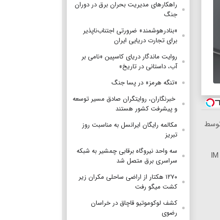
راهکارهای مدیریت بحران برق در دوران
جنگ
«بنادرهوشمند» ضرورتی اجتناب‌ناپذیر
برای تجارت دریایی ایران
روایت ماندگار دریای کاسپین «نامی بر
آب، داستانی در تاریخ»
«تنگه هرمز» در پسا جنگ
‌ خبرنگاران، روایتگران صادق مسیر توسعه
و پیشرفت کشور هستند
 ایران، توسط
مکالمه رایگان ایرانسل به مناسبت روز
تبریز
سه واحد نیروگاه برقابی چمشیر به شبکه
نیکاموتور برگ برنده جدیدش را رو کرد، IM
سراسری برق متصل شد
۱۲۷۰ هکتار از اراضی ساحلی مکران زیر
کشت میگو رفت
کشف لوکوموتیو قاچاق در خراسان
رضوی