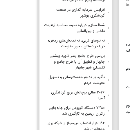
ایستگاه پمپاژ آب در میانکاله
ها
افزایش سرمایه گذاری در صنعت
گردشگری بوشهر
شفاف‌سازی درباره نحوه محاسبه اینترنت
داخلی و بین‌المللی
نه ناوهای غربی، نه نمایش‌های ریاض؛
وعیت فصلی صید، دیروز ۱۳ مرداد ماه
دریا در دستان محور مقاومت
ات
بررسی طرح جامع بندر شهید بهشتی
چابهار و تطبیق آن با طرح جامع و
تفصیلی شهر چابهار
خم
تأکید بر تداوم خدمت‌رسانی و تسهیل
معیشت مردم
ست
۲۰۲۶ سالی پرچالش برای گردشگری
آسیا
وم
۷۳۸۰ دستگاه اتوبوس برای جابه‌جایی
ید
زائران اربعین به‌ کارگیری شد
۱۹۴ هزار انشعاب غیرمجاز از شبکه برق
جمع‌آوری شد