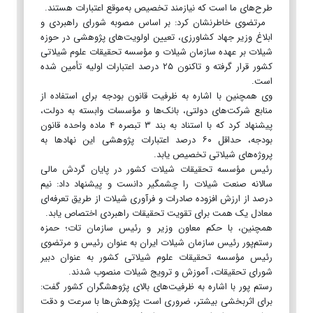
طرح‌های ما است که نیازمند تخصیص به‌موقع اعتبارات هستند.
مرتضوی خاطرنشان کرد: بر اساس مصوبه شورای راهبردی و
ابلاغ وزیر جهاد کشاورزی، تعیین اولویت‌های پژوهشی در حوزه
شیلات بر عهده سازمان شیلات و مؤسسه تحقیقات علوم شیلاتی
کشور قرار گرفته و تاکنون ۲۵ درصد اعتبارات اولیه تأمین شده
است.
وی همچنین با اشاره به ظرفیت قانون بودجه برای استفاده از
منابع شرکت‌های دولتی، بانک‌ها و مؤسسات وابسته به دولت،
پیشنهاد کرد که با استناد به بند ۳ تبصره ۴ ماده واحده قانون
بودجه، حداقل ۶۰ درصد اعتبارات پژوهشی این نهادها به
پروژه‌های شیلاتی تخصیص یابد.
رئیس مؤسسه تحقیقات شیلات کشور در پایان گردش مالی
سالانه صنعت شیلات را چشمگیر دانست و پیشنهاد داد: نیم
درصد از ارزش افزوده صادرات و فرآوری شیلات از طریق تعرفه‌ای
معادل یک همت برای تقویت تحقیقات راهبردی اختصاص یابد.
همچنین، با حکم معاون وزیر و رئیس سازمان تات؛ حمزه
رستم‌پور رئیس سازمان شیلات ایران به عنوان رئیس و مرتضوی
رئیس مؤسسه تحقیقات علوم شیلاتی کشور به عنوان دبیر
شورای تحقیقات، آموزش و ترویج شیلات منصوب شدند.
رستم پور با اشاره به ظرفیت‌های بالای پژوهشگران کشور گفت:
برای اثربخشی بیشتر، ضروری است پژوهش‌ها با سرعت و دقت