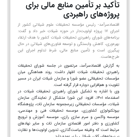
تأکید بر تأمین منابع مالی برای
پروژه‌های راهبردی
اقتصادسرآمد- رئیس مؤسسه تحقیقات علوم شیلاتی کشور از
اجرای ۱۷ پروژه اولویت‌دار در حوزه شیلات خبر داد و گفت:
برنامه‌های شورای راهبردی تحقیقات شیلات کشور با هدف ارتقاء
بهره‌وری، کاهش وابستگی و توسعه فناوری‌های شیلاتی در حال
پیگیری است و تأمین منابع مالی، شرط تداوم اجرای این
طرح‌هاست.
به گزارش اقتصادسرآمد، مرتضوی در جلسه شورای تحقیقات
راهبردی تحقیقات شیلات اظهار داشت: روند هماهنگی میان
مؤسسات تحقیقاتی عضو شورا و سازمان شیلات ایران در مسیر
تقویت و هم‌افزایی دوباره قرار گرفته است.
وی با اشاره به تشکیل شورای راهبردی تحقیقات شیلات در
اسفندماه ۱۴۰۱، افزود: این شورا متشکل از نمایندگان سازمان
شیلات، مؤسسات تحقیقاتی زیرمجموعه سازمان تات، پژوهشگاه
بیوتکنولوژی کشاورزی، موسسه تحقیقات فنی و مهندسی،
موسسه واکسن و سرم سازی رازی، موسسه آموزش و ترویج
کشاورزی و دفتر امور اقتصادی سازمان تات و سایر نهادهای
مرتبط است که وظیفه سیاست‌گذاری، تدوین اولویت‌ها و نظارت
بر پروژه‌های کلان شیلاتی را بر عهده دارد.