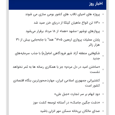
اخبار روز
پروژه های احیای تالاب های کشور بومی سازی می شوند
۱۱۳۰ تن انواع ماهیان کیلکا از دریای خزر صید شد
پروازهای نوشهر–مشهد «هما» از ۱۸ مرداد برقرار می‌شود
پایان عملیات پروازی اربعین ۱۴۰۵" هما" با جابه‌جایی بیش از ۳۱
هزار زائر
شکوفایی منطقه آزاد شهر فرودگاهی امام(ره) با جذب سرمایه‌های
جدید
«ساختن امید در دل مردم» جز با همکاری رسانه ها به ثمر نخواهد
نشست
کشتیرانی جمهوری اسلامی ایران، مهارت‌محورترین بنگاه اقتصادی
کشور است
دودِ ابهام بر سر تجارت «جبل علی»
«دشت جگین جاسک» در آستانه توسعه کشت موز
صدای مالکان بی‌خانه مسکن مهر انزلی باشید