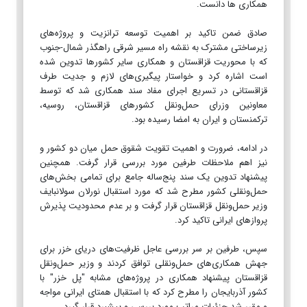
همکاری ها دانست.
صادق ضمن تاکید بر اهمیت توسعه ترانزیت و پروژه‌های
زیرساختی مشترک به نقشه راه مسیر شرقی راهگذر شمال-جنوب
که با محوریت قزاقستان و همکاری سایر کشورها تدوین شده
است اشاره کرد و خواستار پیگیری‌های لازم و جدیت طرف
قزاقستانی در تسریع اجرای مفاد سند همکاری شد که توسط
معاونین وزرای حمل‌ونقل کشورهای قزاقستان، روسیه،
ترکمنستان و ایران به امضا رسیده بود.
در ادامه، ضرورت و اهمیت تقویت شقوق حمل‌ میان دو کشور و
نیز اهم ملاحظات طرفین مورد بررسی قرار گرفت. همچنین
پیشنهاد تدوین یک سند پنج‌ساله جامع برای تمامی بخش‌های
حمل‌ونقلی کشور مطرح شد که مورد استقبال نورلان سولانبایف
وزیر حمل‌ونقل قزاقستان قرار گرفت و بر عدم محدودیت پذیرش
پروازهای ایرانی تاکید کرد.
سپس، طرفین بر سر بررسی عاجل ظرفیت‌های دریای خزر برای
جهش همکاری‌های حمل‌ونقلی توافق کردند و وزیر حمل‌ونقل
قزاقستان پیشنهاد همکاری در پروژه‌های مشابه "پل خزر" با
کشور آذربایجان را مطرح کرد که با استقبال همتای ایرانی مواجه
و مقرر شد جزئیات مراتب مورد بررسی و پیشبرد قرار گیرد.