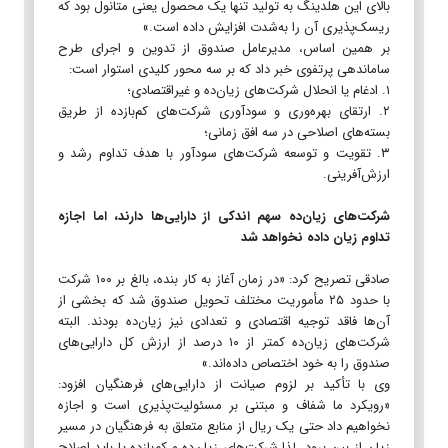
بالای این هلدینگ به تولید تنها یک محصول یعنی متانول بود که
ریسک‌پذیری آن را به‌شدت افزایش داده است.»
بر همین اساس، مدیرعامل صندوق از تدوین و اجرای طرح
ساماندهی پرتفوی خبر داد که بر سه محور کلیدی استوار است:
۱. ادغام یا انحلال شرکت‌های زیان‌ده و غیراقتصادی؛
۲. ارتقای بهره‌وری و سودآوری شرکت‌های کم‌بازده از طریق
بسته‌های اصلاحی در سه افق زمانی؛
۳. تقویت و توسعه شرکت‌های سودآور با هدف تداوم رشد و
ارزش‌آفرینی.
شرکت‌های زیان‌ده سهم اندکی از دارایی‌ها دارند، اما اجازه
تداوم زیان داده نخواهد شد
صادقی تصریح کرد: «در زمان آغاز به کار بنده، بالغ بر ۱۰۰ شرکت
با حدود ۲۵ مأموریت مختلف تحویل صندوق شد که بخشی از
آن‌ها فاقد توجیه اقتصادی و تعدادی نیز زیان‌ده بودند. البته
شرکت‌های زیان‌ده کمتر از ۱۰ درصد از ارزش کل دارایی‌های
صندوق را به خود اختصاص داده‌اند.»
وی با تأکید بر لزوم صیانت از دارایی‌های فرهنگیان افزود:
«رویکرد ما شفاف و مبتنی بر مسئولیت‌پذیری است و اجازه
نخواهیم داد حتی یک ریال از منابع متعلق به فرهنگیان در مسیر
زیان از بین برود. لذا شرکت‌های زیان‌ده و کم‌بازده یا باید اصلاح