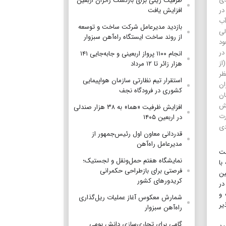
ظرفیت ریلی برای بازگشت زائران اربعین
در
افزایش یافت
آب
بازدید مدیرعامل شرکت ساخت و توسعه
لی
از روند ساخت ایستگاه راه‌آهن سبزوار
ود
در
انجام ۱۱۰۰ پرواز اربعینی و جابه‌جایی ۱۴۱
استان کردستان است. در حالی‌که بارندگی‌های سال آبی‌۱۴۰۵-۱۴۰۴‌(از
هزار زائر تا ۱۲ مرداد
ظر
استقرار تیم‌ نظارتی سازمان هواپیمایی
ان
کشوری در فرودگاه نجف
ان
و بیش
افزایش ظرفیت «هما» به ۳۸ هزار صندلی
رت
در اربعین ۱۴۰۵
دی
قدردانی معاون اول رئیس‌جمهور از
مدیرعامل راه‌آهن
خت
نمایشگاه هفتم حمل‌ونقل و لجستیک؛
سه با
فرصتی برای بازطراحی حکمرانی
گین
کریدورهای کشور
ر در روز است، در
اطراف و
شمارش معکوس آغاز عملیات ریل‌گذاری
یر
راه‌آهن سبزوار
گامی برای تجاری‌سازی دانش بومی