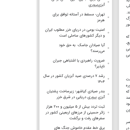
دید
آبزی‌پروری
آب
د.
تهران- مسقط در آستانه توافق برای
رگ
هرمز
ور
امنیت بومی در دریای خزر مطلوب ایران
و دیگر کشورهای ساحلی است
که
ع،
آیا صیادان جاسک به حق خود
بی
می‌رسند؟
بی
ضرورت راهبردی یا اشتباهی جبران
ناپذیر؟
رشد ۷ درصدی صید آبزیان کشور در سال
شت
۱۴۰۴
میلی‌متر و در دوره
بندر صیادی کیاشهر؛ زیرساخت پشتیان
 که
آبزی پروری دریایی در شرق خزر
اری شهروندان در صرفه‌جویی مصرف آب تداوم یابد و با ۱۰درصد
 و با وجود
ثبت تردد بیش از ۵ میلیون و ۲۰۰ هزار
اکنون
زائر حسینی از مرزهای اربعینی کشور در
سفرهای رفت و برگشت
سر
برق خط مقدم خاموش جنگ های
در