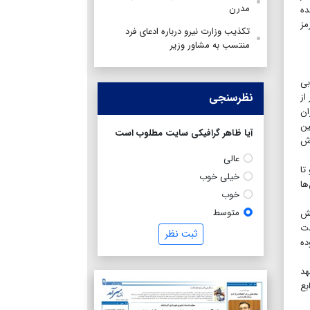
مدرن
ده
رمز
تکذیب وزارت نیرو درباره ادعای فرد
منتسب به مشاور وزیر
اه) از سال آبی
نظرسنجی
 کشور از
زان
ت به میانگین
آیا ظاهر گرافیکی سایت مطلوب است
 فقط از ۰.۷میلی‌متر بارش
عالی
تا
خیلی خوب
ان‌ها
خوب
متوسط
هش
دت
ثبت نظر
 روبه‌رو بوده
هد
بع