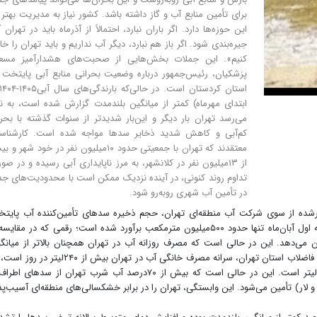
برای تأمین منابع آب و گاز داشته باشد. کشور نیاز به مدیریت بهتر 
این حوزه‌ها دارد. اگر باران نبارد، احتمالاً از آذرماه باید در تهران 
جیره‌بندی شود. اگر باز هم نبارد، دیگر آب نداریم و باید تهران را خا
کنیم». این جملات بخش‌هایی از صحبت‌های هشدارآمیز مسع
پزشکیان، رئیس‌جمهور درباره وضعیت بحرانی منابع آبی پایتخت 
ابتدای مهرماه) کمتر از میانگین بلندمدت گزارش شده است، به ن
می‌رسد تهران بار دیگر و این‌بار شدیدتر از سنوات گذشته با بحر
کم‌آبی و کاهش شدید ذخایر سدها مواجه شده است. کارشناس
معتقدند که تهران با جمعیتی حدود ۱۰میلیون نفر در خود شهر 
از ۱۳میلیون نفر در کلانشهر، به مرز ناپایداری آبی رسیده و در صو
تداوم روند کنونی، در آینده نزدیک ممکن است با محدودیت‌های ج
در تأمین آب شهری روبه‌رو شود.
رشده از سوی شرکت آب منطقه‌ای تهران، حجم ذخیره سدهای تأمین‌کننده آب پایت
شامل سدهای لار، لتیان، طالقان، کرج و ماملو در هفته اول آبان‌ماه تنها حدود ۵۰۰میلیون مترمکعب برآورد شده است؛ رقمی که در مقای
ذشته کاهش حدود ۲۵درصدی نشان می‌دهد. این در حالی است که مصرف روزانه آب در تهران همچنان بالاتر از میان
جهانی در شهرهای خشک است. طبق اعلام شرکت آب و فاضلاب استان تهران، سرانه مصرف خانگی آب در تهران بیش از ۲۴۰لیت
حالی‌که استاندارد جهانی برای مناطق خشک حدود ۱۵۰لیتر است. این در حالی است که بیش از ۷۰درصد آب شرب تهران از سدهای 
 لار) تأمین می‌شود. این وابستگی، تهران را در برابر خشکسالی‌های منطقه‌ای آسیب‌پذ