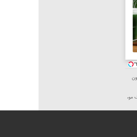
ون
 بانک مو،