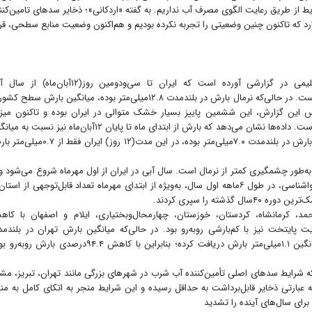
رایط از طریق رعایت الگوی مصرف آب نداریم. به گفته «اردکانی»؛ ذخایر سدهای تامین‌کنن
 کم‌ترین میزان ۶۰سال اخیر قرار دارد که تاکنون چنین وضعیتی را تجربه نکرده بودیم و هم‌اکنون وضعیت منابع سطحی، ق
سازمان هواشناسی با استناد به بررسی‌ داده‌های اقلیمی در گزارشی آورده است که ایران تا سی‌و‌دومین روز‌(۱۲آبان‌م
جاری‌(۱۴۰۵-۱۴۰۴) ۸۱.۸درصد کمتر از میانگین بلندمدت است. در حالی‌که نرمال بارش در بلندمدت ۱۲.۸میلی‌متر بوده، میانگین بارش سطح
فقط ۲.۳میلی‌متر است. براساس این گزارش، این ششمین پاییز بسیار خشک متوالی در ایران بوده و تاکنون می
بارندگی این فصل به‌‌طور چشمگیری کمتر از نرمال بوده است. داده‌ها نشان می‌دهد که بارش از ابتدای ماه تا پایان ۱۲آبان‌ماه نیز‌ نسب
بلند‌مدت ۹۰درصد کاهش یافته است. در حالی‌که مقدار بارش در بلندمدت ۷.۰میلی‌متر بوده، در این مدت‌(۱۲ روز) ایران
‌طور چشمگیری کمتر از نرمال است. سال آبی در ایران از اول مهرماه شروع می‌شود و 
۳۱ شهریور سال بعد ادامه می‌یابد. بر‌اساس داده‌های هواشناسی، در طول ۶‌ماهه اول سال، به‌‌ویژه از ابتدای مهرماه تعداد قابل‌توجهی از است
ته را سپری کردند.
یراحمد، کرمانشاه، کردستان، خوزستان، چهارمحال‌و‌بختیاری، ایلام و اصفهان با کا
پایتخت نیز با کم‌بارشی روبه‌رو بود. در حالی‌که میانگین بارش تهران در بلند‌م
۲۰.۳میلی‌متر است،‌ در سال آبی جاری فقط به‌‌طور میانگین ۱.۱میلی‌متر بارش دریافت کرده‌؛ بنابراین با کاهش ۹۴.۴‌درصدی بارش
ه شرایط سدهای اصلی تأمین‌کننده آب شرب در شهرهای بزرگی مانند تهران، تبریز، مش
‌ عبارتی ذخایر قابل‌برداشت به حداقل رسیده و این شرایط منجر به اتکای کامل به منا
رای سال‌های آینده را تشدید