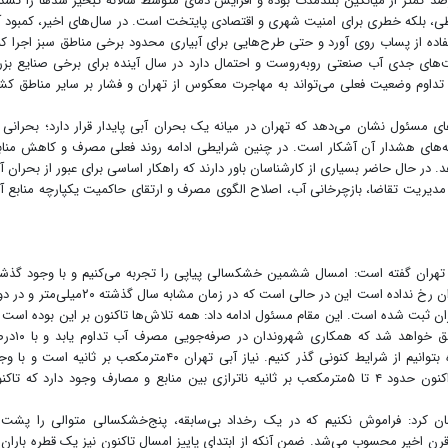
ش‌های تهران در سال‌های اخیر نیز حدود ۲۰ تا ۳۰درصد کمتر از میانگین بلندمدت بوده و افزایش دمای متوسط سالانه تبخیر سدها را تش
ی، بلکه خطری برای امنیت شهری و اقتصادی پایتخت است. در سال‌های اخیر، کمبود 
ده از پساب روی آورد و حتی طرح‌هایی برای آبیاری محدود برخی مناطق سبز اجرا کن
ای جدی آب صنعتی روبه‌روست و احتمال دارد در سال آینده برای برخی صنایع بز
 تداوم وضعیت فعلی می‌تواند به مهاجرت معکوس از تهران و فشار بر سایر مناطق کش
مسئول نشان می‌دهد که تهران در میانه یک بحران آبی پایدار قرار دارد؛ بحرانی 
انه‌های هشدار آن آشکار است. در چنین شرایطی ادامه روند فعلی مصرف و کاهش مناب
 در حال حاضر بسیاری از کارشناسان باور دارند که راهکار اساسی برای عبور از بحران آ
 مدیریت تقاضا، بازچرخانی آب، اصلاح الگوی مصرف و ارتقای حاکمیت یکپارچه منابع آ
تهران گفته است: امسال ششمین خشکسالی پیاپی را تجربه می‌کنیم و با وجود گذ
۴۵روز از سال آبی جدید، حتی یک قطره بارندگی در تهران رخ نداده است این در حالی است که در زمان مشابه سال گذشته ۲۰
ین ۳۰میلی‌متر بارش در تهران ثبت شده است. این مقام مسئول ادامه داد: همه تلاش‌ها تاکنون بر این بوده است
به وضعیت بحران مطلق نرسیم و این در صورتی محقق خواهد شد که همک
صرفه‌جویی بیشتر و آغاز بارندگی‌ها در یکی،دوماه آینده بتوانیم از شرایط کنونی گذر کنیم. نیاز آبی تهران ۴۰مترمکعب بر ثانیه است
بهره‌برداری از منابع یادشده و ظرفیت سایر سدها، هم‌اکنون حدود ۴ تا ۵مترمکعب بر ثانیه ناترازی بین منابع و مصارف وجود دارد که ت
 کرد: فراموش نکنیم که در یک رخداد بی‌سابقه، پنج‌خشکسالی متوالی را پشت‌
قرن اخیر محسوب می‌شد. ضمن آنکه از ابتدای پاییز امسال تاکنون نیز یک قطره باران 