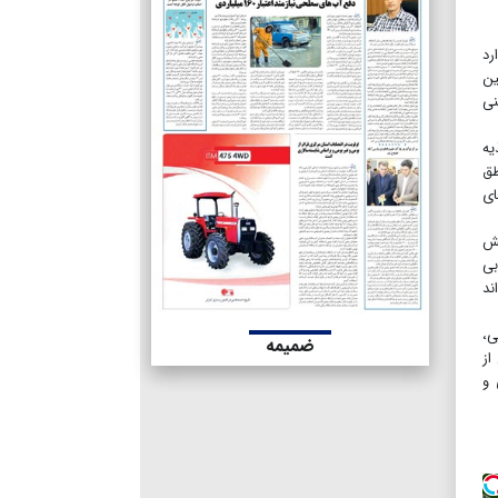
خود دارد
ین
نی
ذیه
طق
آب به سدهای
قش
بی
واند
ی،
ضمیمه
از
 و