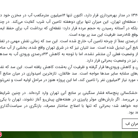
سد امیرکبیر، نخستین سد چندمنظوره ایران که از سال‌۱۳۴۰ در مدار بهره‌برداری قرار دارد، اکنون تنها ۱۴میلیون مترمکعب آب در مخزن 
شرکت آب منطقه‌ای تهران، این میزان تنها برای دوهفته تامین آب شرب کفایت می‌کند. در چن
 بلکه در آستانه رسیدن به حجم مرده قرار دارد؛ نقطه‌ای که برداشت آب برای حفظ ایم
ه است.
سد لارنیز یکی از بزرگ‌ترین سدهای کشور، با خشکی ۹۹درصدی عملاً از چرخه تامین آب خارج شده است. این سد که زمانی نقش مهمی در تغ
نابع آبی تبدیل شده است. سد لتیان نیز که در شرق تهران واقع شده، بخشی از آب منا
شرقی پایتخت را تامین می‌کند. هرچند اطلاعات رسمی از وضعیت فعلی آن منتشر نشده، اما با توجه به کاهش ۴۳درصدی ورودی 
یز در وضعیت بحرانی قرار دارد.
ی و کاهش ورودی‌ها قرار گرفته و ظرفیت آن به‌شدت کاهش یافته است. این سد که ن
های مشابه سایر سدها مواجه است. سد طالقان، تازه‌ترین امیدواری در میان منابع آ
تهران، به‌تازگی وارد مدار بهره‌برداری شده و قرار است آب مورد نیاز ۳میلیون نفر را تامین کند، اما این پروژه هنوز در مراحل اولیه است و نمی‌ت
سالی پنج‌ساله فشار سنگینی بر منابع آبی تهران وارد کرده‌اند. در چنین شرایط
ظر می‌رسد. اگر بارش‌های موثر پاییزی در هفته‌های پیش‌رو آغاز نشوند، تهران با یکی 
ه خواهد شد؛ بحرانی که تنها با اصلاح ساختار مصرف، بازنگری در سیاست‌گذاری
د بود.
ران اب