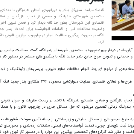
اقتصادسرآمد- مدیرکل بنادر و دریانوردی استان هرمزگان با تعدادی 
معتمدین شهرستان بندرلنگه و‌ جمعی از تجار، بازرگانان و فعال
اقتصادی این شهرستان بطور جداگانه دیدار کرد و ضمن تبیین آخر
وضعیت مطالعات فنی و اقدامات انجام‌شده برای احداث بندر جد
لنگه، بر ضرورت پیگیری مطالبات تجار در چارچوب موازین قانونی تاک
کرد.
به گزارش اقتصادسرآمد، «حسین عباس‌نژاد» روز شنبه ۱۷ آبان‌ماه در دیدار چهره‌به‌چهره با معتمدین شهرستان بندرلنگه، گفت: مطالعات جامعی 
جانمایی و تدوین طرح جامع بندر جدید لنگه با پیگیری‌های مستمر در دستور کار قر
علام‌های از مراجع ذی‌ربط، انجام مطالعات منابع طبیعی، بررسی‌های ژئوتکنیک و تجه
عباس‌نژاد اعلام کرد: پس از برطرف شدن کامل مشکلات طرح‌ها و فعالان اقتصادی، عملیات دیوارکشی محدوده ۲۷۶ هکتاری بندر جدی
ر، بازرگانان و فعالان اقتصادی بندرلنگه با تاکید بر رعایت مقررات و اصول قانونی 
ه بندرلنگه زمانی تضمین می‌شود که حل مسائل جاری در چارچوب قانون و با همکا
رح مجموعه‌ای از مسائل عملیاتی و زیرساختی از جمله تأمین سوخت شناورها، نح
روند ثبت لنج‌های چوبی، تمدید گواهینامه‌های ایمنی، مشکلات رده‌بندی و مجوزهای تر
ختند و مقرر شد کارگروه‌های تخصصی پیگیری این موارد را در دستور کار فوری خود قر