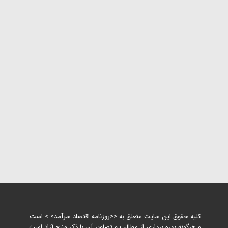
کلیه حقوق این سایت متعلق به <<روزنامه اقتصاد سرآمد> > است.
و هرگونه بهره برداری از مطالب و تصاویر آن با ذکر منبع آزاد است.