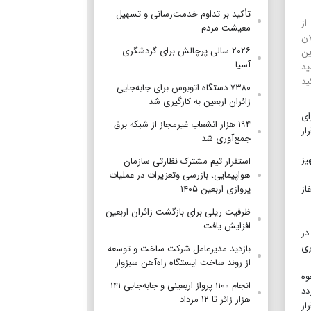
تأکید بر تداوم خدمت‌رسانی و تسهیل
از
معیشت مردم
ان
۲۰۲۶ سالی پرچالش برای گردشگری
ین
آسیا
ید
ید
۷۳۸۰ دستگاه اتوبوس برای جابه‌جایی
زائران اربعین به‌ کارگیری شد
برای
۱۹۴ هزار انشعاب غیرمجاز از شبکه برق
ار
جمع‌آوری شد
یز
استقرار تیم مشترک نظارتی سازمان
هواپیمایی، بازرسی وتعزیرات در عملیات
د لنگه آغاز
پروازی اربعین ۱۴۰۵
ظرفیت ریلی برای بازگشت زائران اربعین
افزایش یافت
در
ری
بازدید مدیرعامل شرکت ساخت و توسعه
از روند ساخت ایستگاه راه‌آهن سبزوار
وه
انجام ۱۱۰۰ پرواز اربعینی و جابه‌جایی ۱۴۱
دد
هزار زائر تا ۱۲ مرداد
ار