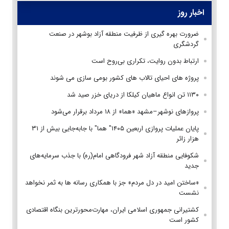
اخبار روز
ضرورت بهره گیری از ظرفیت منطقه آزاد بوشهر در صنعت
گردشگری
ارتباط بدون روایت، تکراری بی‌روح است
پروژه های احیای تالاب های کشور بومی سازی می شوند
۱۱۳۰ تن انواع ماهیان کیلکا از دریای خزر صید شد
پروازهای نوشهر–مشهد «هما» از ۱۸ مرداد برقرار می‌شود
پایان عملیات پروازی اربعین ۱۴۰۵" هما" با جابه‌جایی بیش از ۳۱
هزار زائر
شکوفایی منطقه آزاد شهر فرودگاهی امام(ره) با جذب سرمایه‌های
جدید
«ساختن امید در دل مردم» جز با همکاری رسانه ها به ثمر نخواهد
نشست
کشتیرانی جمهوری اسلامی ایران، مهارت‌محورترین بنگاه اقتصادی
کشور است