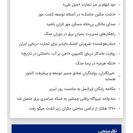
دودِ ابهام بر سر تجارت «جبل علی»
«دشت جگین جاسک» در آستانه توسعه کشت موز
صدای مالکان بی‌خانه مسکن مهر انزلی باشید
راهکارهای مدیریت بحران برق در دوران جنگ
«بنادرهوشمند» ضرورتی اجتناب‌ناپذیر برای تجارت دریایی ایران
روایت ماندگار دریای کاسپین «نامی بر آب، داستانی در تاریخ»
«تنگه هرمز» در پسا جنگ
‌ خبرنگاران، روایتگران صادق مسیر توسعه و پیشرفت کشور
هستند
مکالمه رایگان ایرانسل به مناسبت روز تبریز
سه واحد نیروگاه برقابی چمشیر به شبکه سراسری برق متصل شد
۱۲۷۰ هکتار از اراضی ساحلی مکران زیر کشت میگو رفت
نظرسنجی