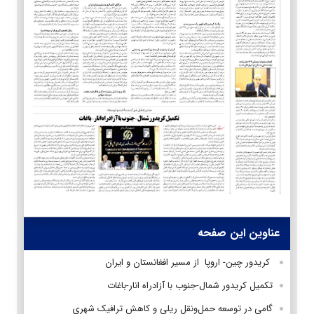
عناوین این صفحه
کریدور چین- اروپا از مسیر افغانستان و ایران
تکمیل کریدور شمال-جنوب با آزادراه انار-باغات
گامی در توسعه حمل‌ونقل ریلی و کاهش ترافیک شهری