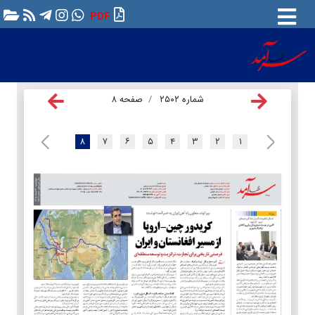
PDF
شماره ۲۵۰۲
صفحه ۸
۸
۷
۶
۵
۴
۳
۲
۱