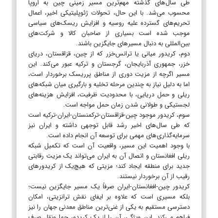
طی سال‌های گذشته مهم‌ترین مسیر زمینی چین به اروپا
محسوب می‌شد. با این حال، تحولات ژئوپلیتیکی اخیر، اعمال
تحریم‌های گسترده علیه روسیه و افزایش ریسک‌های سیاسی
موجب شده است بسیاری از صاحبان کالا و شرکت‌های
بین‌المللی به دنبال مسیرهای جایگزین باشند.
دوم، کریدور میانی یا ترانس‌خزر که از چین، قزاقستان، دریای
خزر، جمهوری آذربایجان، گرجستان و ترکیه عبور می‌کند. این
مسیر اگرچه از مزیت دوری از مناطق پرریسک برخوردار است،
اما به دلیل نیاز به چندین مرحله تخلیه و بارگیری میان شبکه‌های
ریلی و حمل دریایی، با محدودیت ظرفیت، افزایش هزینه‌های
لجستیکی و طولانی شدن زمان حمل مواجه است.
سوم، کریدور موجود چین-قزاقستان-ترکمنستان-ایران-ترکیه است
که طی سال‌های اخیر رشد قابل توجهی داشته و ایران نیز
سرمایه‌گذاری‌های مهمی برای توسعه آن انجام داده است.
با وجود اهمیت این مسیر، واقعیت آن است که تکمیل شبکه
ریلی افغانستان و اتصال آن به ایران می‌تواند یک مزیت رقابتی
جدید برای منطقه ایجاد کند؛ مزیتی که هیچ‌یک از کریدورهای
رقیب از آن برخوردار نیستند.
کریدور چین-افغانستان-ایران صرفاً یک مسیر جایگزین نیست؛
بلکه مسیری است که علاوه بر ایفای نقش ترانزیتی، امکان
دسترسی مستقیم به یکی از غنی‌ترین مناطق معدنی جهان را نیز
فراهم می‌کند. این ویژگی، آن را از یک کریدور حمل‌ونقل صرف