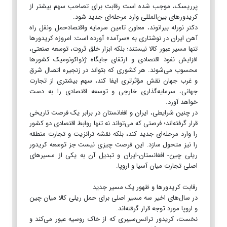
پرریسک، موجب شده است رقابت برای تصاحب سهم بیشتر از
کریدورهای بین‌المللی وارد مرحله‌ای جدید شود.
دکتر نورله بیرانوند، معاون تامین سرمایه واقتصادحمل ونقل راه
آهن ایران در نوشتاری به «سرآمد» آورده است: امروزه کریدورها
تنها مسیر عبور کالا نیستند؛ بلکه ابزار خلق ثروت، توسعه صنعتی،
افزایش نفوذ اقتصادی و ارتقای جایگاه ژئواکونومیک کشورها
محسوب می‌شوند. هر کشوری که بتواند در زنجیره اتصال شرق
و غرب جهان نقش مؤثرتری ایفا کند، سهم بیشتری از تجارت
جهانی، سرمایه‌گذاری خارجی و توسعه اقتصادی را به دست
خواهد آورد.
در چنین شرایطی، ایران و افغانستان در برابر یک فرصت تاریخی
قرار گرفته‌اند؛ فرصتی که می‌تواند نه تنها روابط اقتصادی دو کشور
را وارد مرحله‌ای جدید کند، بلکه نقشه ترانزیت و تجارت منطقه
را نیز متحول سازد. این فرصت چیزی نیست جز توسعه کریدور
ریلی چین- افغانستان-ایران و تبدیل آن به یکی از مسیرهای
اصلی تجارت میان آسیا و اروپا.
رقابت کریدورها و ظهور یک مسیر جدید
در سال‌های اخیر سه مسیر اصلی برای حمل ریلی کالا میان چین
و اروپا مورد توجه قرار گرفته‌اند.
نخست، کریدور ترانس‌سیبری که از خاک روسیه عبور می‌کند و