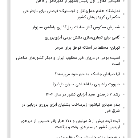
قدردانی معاون اول رئیس‌جمهور از مدیرعامل راه‌آهن
نمایشگاه هفتم حمل‌ونقل و لجستیک؛ فرصتی برای بازطراحی
حکمرانی کریدورهای کشور
شمارش معکوس آغاز عملیات ریل‌گذاری راه‌آهن سبزوار
گامی برای تجاری‌سازی دانش بومی آبزی‌پروری
تهران- مسقط در آستانه توافق برای هرمز
امنیت بومی در دریای خزر مطلوب ایران و دیگر کشورهای ساحلی
است
آیا صیادان جاسک به حق خود می‌رسند؟
ضرورت راهبردی یا اشتباهی جبران ناپذیر؟
رشد ۷ درصدی صید آبزیان کشور در سال ۱۴۰۴
بندر صیادی کیاشهر؛ زیرساخت پشتیان آبزی پروری دریایی در
شرق خزر
ثبت تردد بیش از ۵ میلیون و ۲۰۰ هزار زائر حسینی از مرزهای
اربعینی کشور در سفرهای رفت و برگشت
برق خط مقدم خاموش جنگ های مدرن