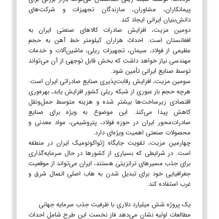
پیمانکاران، مشاوران، سازندگان تجهیزات و شرکت‌های
دانش‌بنیان ایرانی ایجاد کند.
دومین مزیت، افزایش صادرات کالاهای صنعتی ایران به
افغانستان است. احداث هزاران کیلومتر خط آهن به حجم
عظیمی از فولاد، سیمان، تجهیزات ریلی، ماشین‌آلات و خدمات
مهندسی نیاز خواهد داشت که بخش قابل توجهی از آن می‌تواند
توسط صنایع ایرانی تأمین شود.
سومین مزیت، افزایش رقابت‌پذیری صنایع صادراتی ایران است.
هرچه حجم بار عبوری از شبکه ریلی کشور افزایش یابد، بهره‌وری
اقتصادی زیرساخت‌ها بیشتر شده و هزینه متوسط حمل‌ونقل
کاهش پیدا می‌کند. این موضوع به ویژه برای صنایع
صادرات‌محور ایران در حوزه فولاد، پتروشیمی، مواد معدنی و
محصولات صنعتی اهمیت ویژه‌ای دارد.
چهارمین مزیت، تقویت جایگاه ژئواکونومیک ایران در منطقه
است. در شرایطی که بسیاری از کشورها در حال سرمایه‌گذاری
برای جذب مسیرهای ترانزیتی هستند، ایران می‌تواند از موقعیت
جغرافیایی خود برای تبدیل شدن به هاب اصلی اتصال شرق و
غرب استفاده کند.
یک پروژه شش میلیارد دلاری با ظرفیت جذب سرمایه جهانی
مطالعات اولیه نشان می‌دهد فاز نخست این طرح شامل احداث