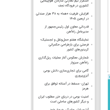
استقرار تیم‌ نظارتی سازمان هواپیمایی
کشوری در فرودگاه نجف
افزایش ظرفیت «هما» به ۳۸ هزار صندلی
در اربعین ۱۴۰۵
قدردانی معاون اول رئیس‌جمهور از
مدیرعامل راه‌آهن
نمایشگاه هفتم حمل‌ونقل و لجستیک؛
فرصتی برای بازطراحی حکمرانی
کریدورهای کشور
شمارش معکوس آغاز عملیات ریل‌گذاری
راه‌آهن سبزوار
گامی برای تجاری‌سازی دانش بومی
آبزی‌پروری
تهران- مسقط در آستانه توافق برای
هرمز
امنیت بومی در دریای خزر مطلوب ایران
و دیگر کشورهای ساحلی است
آیا صیادان جاسک به حق خود