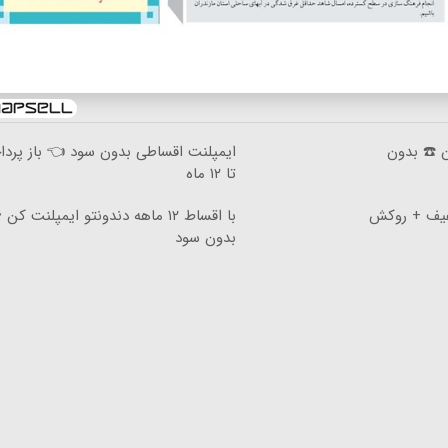
ان ☎️ بدون
ایمپلنت اقساطی بدون سود 👈 باز پرد
تا ۱۲ ماه
یجیتال با ۲۵٪ تخفیف + روکش
با اقساط ۱۲ ماهه دندونتو ایمپلنت کن 
بدون سود