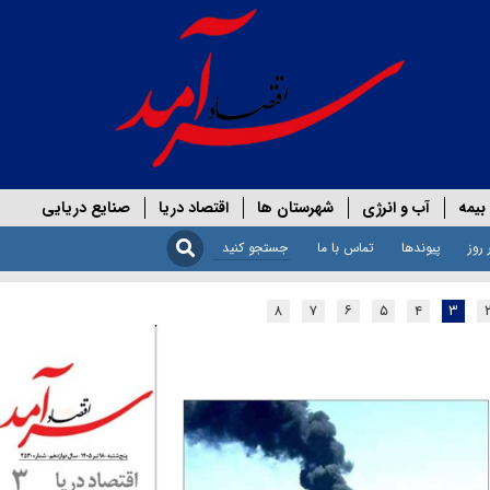
بیمه
آب و انرژی
شهرستان ها
اقتصاد دریا
صنایع دریایی
 روز
پیوندها
تماس با ما
۸
۷
۶
۵
۴
۳