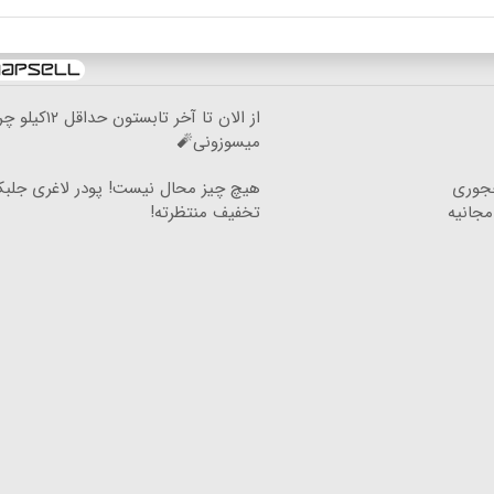
از الان تا آخر تابستون حداقل
میسوزونی🧨
چجوری
هیچ چیز محال نیست! پودر لاغری جلبک
مجانیه
تخفیف منتظرته!