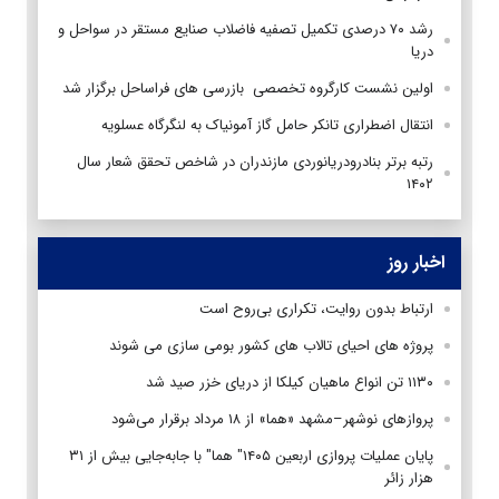
رشد ۷۰ درصدی تکمیل تصفیه فاضلاب صنایع مستقر در سواحل و
دریا
اولین نشست کارگروه تخصصی بازرسی های فراساحل برگزار شد
انتقال اضطراری تانکر حامل گاز آمونیاک به لنگرگاه عسلویه
رتبه برتر بنادرودریانوردی مازندران در شاخص تحقق شعار سال
۱۴۰۲
اخبار روز
ارتباط بدون روایت، تکراری بی‌روح است
پروژه های احیای تالاب های کشور بومی سازی می شوند
۱۱۳۰ تن انواع ماهیان کیلکا از دریای خزر صید شد
پروازهای نوشهر–مشهد «هما» از ۱۸ مرداد برقرار می‌شود
پایان عملیات پروازی اربعین ۱۴۰۵" هما" با جابه‌جایی بیش از ۳۱
هزار زائر