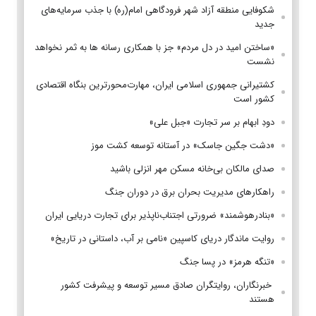
شکوفایی منطقه آزاد شهر فرودگاهی امام(ره) با جذب سرمایه‌های
جدید
«ساختن امید در دل مردم» جز با همکاری رسانه ها به ثمر نخواهد
نشست
کشتیرانی جمهوری اسلامی ایران، مهارت‌محورترین بنگاه اقتصادی
کشور است
دودِ ابهام بر سر تجارت «جبل علی»
«دشت جگین جاسک» در آستانه توسعه کشت موز
صدای مالکان بی‌خانه مسکن مهر انزلی باشید
راهکارهای مدیریت بحران برق در دوران جنگ
«بنادرهوشمند» ضرورتی اجتناب‌ناپذیر برای تجارت دریایی ایران
روایت ماندگار دریای کاسپین «نامی بر آب، داستانی در تاریخ»
«تنگه هرمز» در پسا جنگ
‌ خبرنگاران، روایتگران صادق مسیر توسعه و پیشرفت کشور
هستند