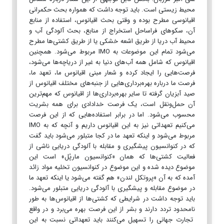
محیط زیستی است. باید توجه داشت که همواره بحث حکمرانی
اقیانوسی مطرح بوده و وقتی بحث اقیانوس، استفاده از منابع
آن، سکو‌های فراساحل استخراج از منابع، بحث آلودگی آب و
محیط آب دریا از طریق اشعه خشکی یا از طریق کشتی‌ها مطرح
می‌شود تمام این موضوعات به IMO مربوط می‌شود. همچنین
اقیانوس که شامل همه آب‌های دنیا به غیر از دریاچه‌ها می‌شود،
فرصت‌هایی را ایجاد کرده و شعار مبنی اقیانوس ما، تعهد ما،
فرصت ما درباره بهره‌برداری‌هایی از جنبه‌های مختلف اقیانوس از
صید آبزیان گرفته تا سایر بهره‌برداری‌ها از اقیانوس که مهم‌ترین
آن حمل‌ونقل است، یک فرصت خدادادی برای همه بشریت
محسوب می‌شود. اما در برابر استفاده‌هایی که از این فرصت
می‌کنیم تعهداتی نیز به این اقیانوس داریم و آنچه که به IMO
مربوط می‌شود و اینکه تعهد ما در کجا متبلور می‌شود باید گفت
که در کنوانسیون پیشگیری و مقابله با آلودگی دریایی ناشی از
فعالیت کشتی‌ها که همان «کنوانسیون مارپُل» است این
موضوع دیده شده و این موضوع در کنوانسیون تخلیه مواد زائد
آمده که به آن «پروتکل لندن» هم گفته می‌شود یا اینکه تعهد ما
در موضوع مقابله و پیشگیری با آلودگی دریایی متبلور می‌شود.
باید توجه داشت در شرایطی که کشتی‌ها از اقیانوس‌ها به طور
نامحدود تردد دارند و بشر از این فرصت بهره می‌برد و در واقع
تجارت جهانی را تسهیل می‌کنند باید تعهداتی نسبت به این