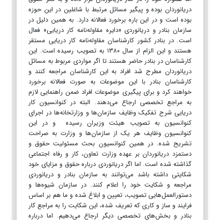
دریانوردان بوده و پیگیر مسائل مرتبط با شاغلین در این حوزه
بوده است و در این باره برخورد فعالانه دارد. به همین دلیل در
سازمان بنادر و دریانوردی «دایره مقاوله‌نامه کار دریایی» فعال
است. در بنادر کشور کارشناسان مقاوله‌نامه کار دریایی مستقر
هستند و این الزام از سال ۱۳۸۰ به تصویب رسیده است. این
کارشناسان در بنادر حاضر هستند تا اگر مواردی مربوط به مسائل
دریانوردان مطرح شد افراد به این کارشناسان مراجعه کنند و
کارشناسان بنادر با این موضوعات به صورت فعالانه برخورد
خواهند کرد و برای پیگیری موضوعات افراد ضمن راهنمایی لازم
به مراجع تخصصی ارجاع می‌دهند. البته در کنوانسیون کار
دریایی شرح تفکیک وظایف سازمان‌ها و وزارتخانه‌ها در اجرای
کنوانسیون به تصویب هیئت وزیران رسیده و در این
کنوانسیون وظایف هر یک از سازمان‌ها و وزارت به صراحت
تشریح شده. در همین کنوانسیون بحث مسئولیت حقوق و
دستمزد دریانوردان بر عهده وزارت تعاون، کار و رفاه اجتماعی
گذاشته شده است. اما اگر دریانوردی درباره حقوق و مزایای خود
شکایتی داشته باشد می‌توانند به سازمان بنادر و دریانوردی
مراجعه و شکایت خود را اعلام کنند. در سازمان شیوه‌ها و
دستورالعمل‌هایی تصویب، تعیین و ابلاغ شده و ما هم بر اساس
فرایند و ساز و کاری که تعریف شده، این شکایت را به مراجع کار
بنادر و بخش‌های تخصصی دیگر ارجاع می‌دهیم. اما درباره