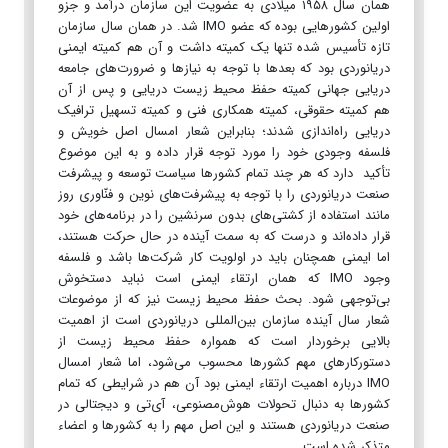
همان سال ۱۹۵۸ میلادی به عضویت این سازمان درآمد و جزو
اولین کشور‌هایی بوده که عضو IMO شد. در همان سال سازمان
تازه تأسیس شده تنها یک کمیته داشت و آن هم کمیته ایمنی
دریانوردی بود که بعد‌ها با توجه به نیاز‌ها و ضرورت‌های جامعه
دریایی جهانی کمیته حفظ محیط زیست دریایی و پس از آن
هم کمیته حقوقی، کمیته همکاری فنی و کمیته تسهیل ترافیک
دریایی راه‌اندازی شدند؛ بنابراین شعار امسال اصل خویش و
فلسفه وجودی خود را مورد توجه قرار داده و به این موضوع
تأکید دارد که هر چند تمام کشور‌ها سیاست توسعه و پیشرفت
صنعت دریانوردی را با توجه به پیشرفت‌های نوین و فنّاوری روز
مانند استفاده از کشتی‌های بدون سرنشین را در برنامه‌های خود
قرار داده‌اند و درست که به سمت آینده در حال حرکت هستند،
اما ایمنی همچنان باید در اولویت کار شرکت‌ها باشد و فلسفه
وجود IMO که همان ارتقاء ایمنی است نباید دستخوش
بی‌توجهی شود. بحث حفظ محیط زیست نیز که از موضوعات
شعار سال آینده سازمان بین‌المللی دریانوردی است از اهمیت
بالایی برخوردار است که همواره حفظ محیط زیست از
دستورکار‌های مهم کشور‌ها محسوب می‌شود، اما شعار امسال
IMO درباره اهمیت ارتقاء ایمنی بود آن هم در شرایطی که تمام
کشور‌ها به دنبال تحولات هوش‌مصنوعی، آی‌تی و دیجتالی در
صنعت دریانوردی هستند و این اصل مهم را به کشور‌ها و اعضاء
متذکر شده است.