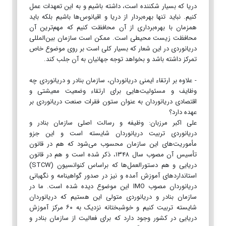
دریا که بسیار شکننده است، داشته باشیم و به این تعهدات عمل
کنیم. نباید تنها بهره‌بردار از دریا و اقیانوس‌ها باشیم بلکه باید
همزمان با بهره‌برداری از آن محافظت کنیم که مهم‌ترین آن
محافظت زیست محیطی است. ممکن است سازمان بین‌المللی
دریانوردی در این شعار که بسیار کلی است بر روی موضوع خاص
تمرکز داشته باشد و بخواهد توجه جهانیان به آن جلب کند.
- علاوه بر ارتقاء ایمنی دریانوردان، سازمان بنادر و دریانوردی چه
وظایف و مسئولیت‌هایی برای ارتقاء وضعیت معیشتی و
اقتصادی دریانوردان به عنوان ستون فقرات صنعت دریانوردی بر
عهده دارد؟
علی اکبر مرزبان: وظیفه و رسالت اصلی سازمان بنادر و
دریانوردی تربیت دریانوردان شایسته است و این جزو
مأموریت‌های این سازمان محسوب می‌شود که هم در قانون
تأسیس آن مصوب سال ۱۳۴۸، ذکر شده است و هم در قانون
دریایی و هم دستورالعمل‌ها که براساس کنوانسیون (STCW)
استاندارد‌های آموزش آمده و نیز در صدور گواهینامه و نگهبانی
دریانوردان مصوب IMO این موضوع دیده شده است. ما در
سازمان بنادر و دریانوردی متولی این هستیم که دریانوردان
شایسته تربیت کنیم و خوشبختانه نزدیک به ۶۰ مرکز آموزش
دریایی در کشور وجود دارد که برای فعالیت از سازمان بنادر و