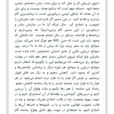
داروی تزریقی اثر و عمل کند و برای مدت زمان مشخص ایمنی
حفط شود. مسئله مهم است که بدانیم هدف چیست و برای نیل
به آن هدف که ارتقای ایمنی دریانوردی است، با برنامه‌ریزی گام
بردارید و اقدام کنید. در این مسیر اگر لازم است باید مقرراتی را
تصویب و اصلاح کرد. حال اینکه آیا ما در سازمان بنادر و
دریانوردی در این مسیر گام برمی‌داریم؟ بله برمی‌داریم و
برنامه‌ها و اقدامات مدنظر در حال انجام هستند. اما نکته‌ای که
وجود دارد این است که حتی IMO هم هرگز ادعا نمی‌کند میزان
سوانح باید به صفر برسد چرا که بیش از ۸۵ تا ۹۰ درصد بروز
سوانح دریایی ناشی از عامل انسانی تشخیص داده شده است
بنابراین ولو اینکه نیروی انسانی بسیار ماهر هم باشد در نهایت
سوانح رخ می‌دهند، اما می‌توانیم این را بگوییم که انتظار داریم
سوانح دریایی یا سوانح هر حوزه دیگر را براساس شاخص‌ها و
آماری که وجود دارد، کاهش دهیم و به یک حد قابل قبول
برسانیم. بر فرض اگر هزار یا ده هزار تردد انجام می‌شود در هر
هزار یا ده هزار تردد سانحه شدید را به یک سانحه کاهش دهیم.
رخداد این سانحه را هم رها نکنیم و علت وقوع آن را بررسی
کنیم و درس‌های آموختنی و یافته‌ها از آن استخراج کنیم و در
جهت بهبود وضعیت چه در قالب اصلاح مقررات موجود و چه در
قالب تصویب قوانین جدید و یا در شیوه‌ها و اجرا‌ها آن‌ها را
اصلاح کنیم. به اصطلاح در جهت رفع دلایل وقوع سانحه گام