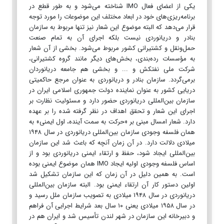
یکی از اعضای فعال IMO شناخته می‌شود و به طور قطع در
برنامه‌ریزی‌های خود در ابعاد مختلف این موضوعات را مورد توجه
قرار می‌دهد که البته موضوع این شعار نیز تنها مربوط به سازمان
بنادر و دریانوردی نیست بلکه اجرای آن به تمام صنعت
حمل‌ونقل و کشتیرانی کشور مربوط می‌شود. بخشی از آن شعار
به مؤسسات رده‌بندی، بخش‌های دیگر مانند گروه کشتیرانی،
شرکت ملی نفتکش و ... و بخشی هم جامعه دریانوردان
برمی‌گردد. سازمان بنادر و دریانوردی به عنوان مرجع حاکمیتی
دریایی کشور به عنوان نماینده دولت جمهوری اسلامی ایران در
سازمان بین‌المللی دریانوردی حضور دارد و مسئولیت نظارت بر
اجرای این شعار و تحقق اهداف در نظر گرفته شده را بر عهده
دارد. شعار امسال مبنی بر «حرکت به سمت آینده، اول ایمنی» به
همان فلسفه وجودی سازمان بین‌المللی دریانوردی در سال ۱۹۴۸
میلادی دلالت دارد. در آن زمان آنچه که باعث شد این سازمان
بین‌المللی ایجاد شود، حفظ و ارتقاء ایمنی دریانوردی بود و از
اساس فلسفه وجودی اولیه ایجاد IMO همان موضوع ایمنی بوده
است. به همین دلیل در آن زمان که این سازمان تشکیل شد
اولین دستور کار آن ارتقاء ایمنی بود. البته سازمان بین‌المللی
دریانوردی در سال ۱۹۴۸ میلادی به تصویب سازمان ملل رسید و
در سال ۱۹۵۸ میلادی یعنی ۱۰ سال بعد شرایط اجرایی آن فراهم
و دبیرخانه این سازمان در شهر لندن تأسیس شد و ایران هم در