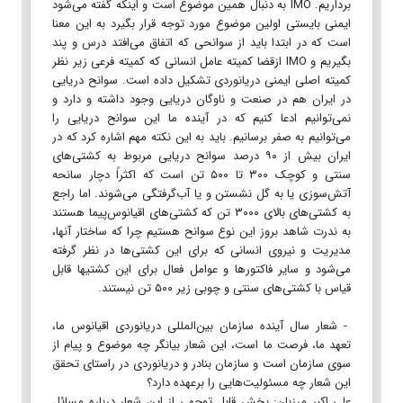
برداریم. IMO به دنبال همین موضوع است و اینکه گفته می‌شود
ایمنی بایستی اولین موضوع مورد توجه قرار بگیرد به این معنا
است که در ابتدا باید از سوانحی که اتفاق می‌افتد درس و پند
بگیریم و IMO ازقضا کمیته عامل انسانی که کمیته فرعی زیر نظر
کمیته اصلی ایمنی دریانوردی تشکیل داده است. سوانح دریایی
در ایران هم در صنعت و ناوگان دریایی وجود داشته و دارد و
نمی‌توانیم ادعا کنیم که در آینده ما این سوانح دریایی را
می‌توانیم به صفر برسانیم. باید به این نکته مهم اشاره کرد که در
ایران بیش از ۹۰ درصد سوانح دریایی مربوط به کشتی‌های
سنتی و کوچک ۳۰۰ تا ۵۰۰ تن است که اکثراً دچار سانحه
آتش‌سوزی یا به گل نشستن و یا آب‌گرفتگی می‌شوند. اما راجع
به کشتی‌های بالای ۳۰۰۰ تن که کشتی‌های اقیانوس‌پیما هستند
به ندرت شاهد بروز این نوع سوانح هستیم چرا که ساختار آنها،
مدیریت و نیروی انسانی که برای این کشتی‌ها در نظر گرفته
می‌شود و سایر فاکتور‌ها و عوامل فعال برای این کشتی‎ها قابل
قیاس با کشتی‌های سنتی و چوبی زیر ۵۰۰ تن نیستند.
- شعار سال آینده سازمان بین‌المللی دریانوردی اقیانوس ما،
تعهد ما، فرصت ما است، این شعار بیانگر چه موضوع و پیام از
سوی سازمان است و سازمان بنادر و دریانوردی در راستای تحقق
این شعار چه مسئولیت‌هایی را برعهده دارد؟
علی اکبر مرزبان: بخش قابل توجهی از این شعار درباره مسائل