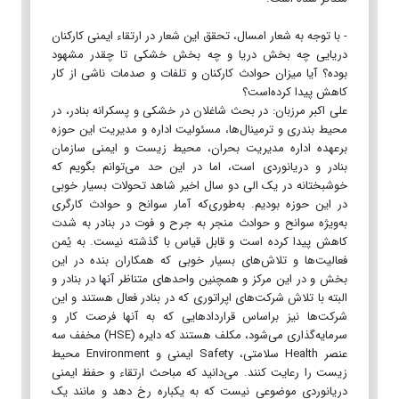
- با توجه به شعار امسال، تحقق این شعار در ارتقاء ایمنی کارکنان
دریایی چه بخش دریا و چه بخش خشکی تا چقدر مشهود
بوده؟ آیا میزان حوادث کارکنان و تلفات و صدمات ناشی از کار
کاهش پیدا کرده‌است؟
علی اکبر مرزبان: در بحث شاغلان در خشکی و پسکرانه بنادر، در
محیط بندری و ترمینال‌ها، مسئولیت اداره و مدیریت این حوزه
برعهده اداره مدیریت بحران، محیط زیست و ایمنی سازمان
بنادر و دریانوردی است، اما در این حد می‌توانم بگویم که
خوشبختانه در یک الی دو سال اخیر شاهد تحولات بسیار خوبی
در این حوزه بودیم. به‌طوری‌که آمار سوانح و حوادث کارگری
به‌ویژه سوانح و حوادث منجر به جرح و فوت در بنادر به شدت
کاهش پیدا کرده است و قابل قیاس با گذشته نیست. به یُمن
فعالیت‌ها و تلاش‌های بسیار خوبی که همکاران بنده در این
بخش و در این مرکز و همچنین واحد‌های متناظر آنها در بنادر و
البته با تلاش شرکت‌های اپراتوری که در بنادر فعال هستند و این
شرکت‌ها نیز براساس قرارداد‌هایی که به آنها فرصت کار و
سرمایه‌گذاری می‌شود، مکلف هستند که دایره (HSE) مخفف سه
عنصر Health سلامتی، Safety ایمنی و Environment محیط
زیست را رعایت کنند. می‌دانید که مباحث ارتقاء و حفظ ایمنی
دریانوردی موضوعی نیست که به یکباره رخ دهد و مانند یک