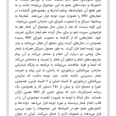
کشور‌ها و دولت‌های عضو به این موضوع بی‌توجه باشند و به
طور قطع آن خواسته‌ها، چشم انداز‌ها و رهنمود‌های گنجانده در
شعار‌های IMO را همواره مورد توجه قرار می‌دهند. شعار‌ها به
پیشنهاد دبیرکل و با تصویب شورای این سازمان تعیین می‌شوند.
این گونه نیست که بعد از پایان سال موضوع آن شعار هم به
فراموشی سپرده شود و برای سال آینده هم شعار دیگری تعریف
شود. شعار‌هایی که از گذشته به تصویب شورای IMO رسیده
همچنان در سال‌های آینده برای تحقق آن فعال می‌مانند و باید
مورد توجه اعضا قرار گیرند. به طور معمول دبیرکل همراه با شعار
سال پیامی نیز درباره آن اعلام و منتشر می‌کند و آن پیام
چارچوب‌های شعار و منظور آن شعار را تعریف و مشخص می‌کند
که اعضا و افراد علاقه‌مند می‌توانند با مراجعه به پایگاه اینترنتی
سازمان بین‌المللی دریانوردی به راحتی به این پیام و تعریف
شعار دسترسی داشته باشند. باید توجه داشت که سازمان
بین‌المللی دریانوردی ۵ کمیته اصلی و ۷ کمیته فرعی، همچنین
شورا و مجمع دارد و بیش از ۲۵۰ دستور کار و همچنین یک
برنامه استراتژیک دارد که مبنای اصلی کار IMO همین ارکان
هستند. حال اینکه با توجه به ضرورت اهمیت موضوعی آن را در
قالب اعلام شعار برجسته و مورد توجه قرار می‌دهد. دولت‌ها و
کشور‌های عضو هم در کمیته‌ها این موضوعات را مورد بررسی
قرار می‌دهند و مصوبات لازم را اعمال می‌کنند. ایران به عنوان