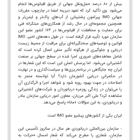
بیش از ۸۰ درصد حمل‌و‌نقل جهانی از طریق اقیانوس‌ها انجام
می‌شود. وی تأکید کرد که تعهد دیرینه اعضا در چارچوب مقررات
جهانی IMO پیرامون پشتیبانی از آب‌های پاک‌تر و ایمن‌تر و
همچنین مجموعه‌ای در حال رشد از همکاری‌های مبتکرانه فنی
برای حمایت و محافظت از اقیانوس‌ها در ۱۷۶ کشور عضو این
سازمان مورد تأیید قرار گرفته است. در طول دهه‌های اخیر، IMO
قوانین و توصیه‌های سختگیرانه‌ای برای مراقبت از محیط زیست
دریایی و جلوگیری از هرگونه تأثیر منفی اعمال کرده است که
شامل معاهده‌های ضروری اجرا شده در سطح جهانی بر صنعت
کشتیرانی می‌شود. اما پرسش اصلی این است که این شعار‌ها در
ایران چه جایگاهی در برنامه‌ریزی‌ها و سیاست‌گذاری و در نهایت
در حکمرانی دریایی کشورمان دارد؟ آیا توانسته منجر به
اصلاحات در جهت بهبود رویه شود و شواهد اجرا و اثرگذاری آن
را می‌توان در زندگی روزمره دریانوردان و شرکت‌های کشتیرانی
مشاهده کرد؟ علی اکبر مرزبان، معاون امور دریایی سازمان بنادر
و دریانوردی، به این سؤالات «مانا» پاسخ می‌دهد.
ایران یکی از کشورهای پیشرو عضو IMO است
- سازمان بین‌المللی دریانوردی هر سال در سالروز تأسیس این
سازمان، شعاری را مطرح می‌کند که شعار امسال «حرکت به