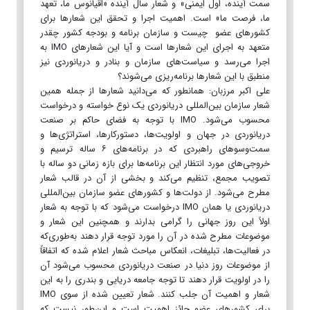
سمت آینده، اول ایمنی» و شعار سال آینده «اقیانوس ما، تعهد
ما، فرصت ما» است. اهمیت اجرا و تحقق این شعار‌ها برای
کشور‌های عضو چیست و سازمان برنامه و بودجه کشور چقدر
متعهد به اجرای این شعار‌ها است و آیا این شعار‌های IMO به
اجرا می‌رسد و سیاست‌های سازمان و بنادر و دریانوردی نیز
منطبق با این شعار‌ها برنامه‌ریزی می‌شوند؟
علی اکبر مرزبان: همانطور که می‌دانید شعار‌ها از جمله همین
شعار سازمان بین‌المللی دریانوردی یک نوع خواسته و درخواست
محسوب می‌شود. IMO با توجه به فضای حاکم بر صنعت
دریانوردی در جهان و اولویت‌ها، دستورکارها، استراتژی‌ها و
سمت‌وسو‌های راهبردی که در برنامه‌های ۶ ساله ترسیم و
خروجی‌های مورد انتظار این برنامه‌ها برای بازه زمانی دو ساله با
تصویب مجمع، تنظیم می‌کند و بخشی از آن در قالب شعار
مطرح می‌شود. از دولت‌ها و کشور‌های عضو سازمان بین‌المللی
دریانوردی یا همان IMO درخواست می‌شود که با توجه به شعار
اولاً این روز جهانی را گرامی بدارند و همچنین این شعار و
موضوعات مطرح شده در آن را مورد توجه قرار دهند به‌طوری‌که
در فعالیت‌ها، تبلیغات، انعکاس مباحث شعار اعلام شده که اتفاقاً
از موضوعات روز دنیا در صنعت دریانوردی محسوب می‌شود آن
را در اولویت قرار دهند تا توجه جامعه دریایی و بندری را به این
شعار و اهمیت آن جلب کنند. شعار تعیین شده از سوی IMO
برای کشور‌های عضو حائز اهمیت است و این‌طور نیست که