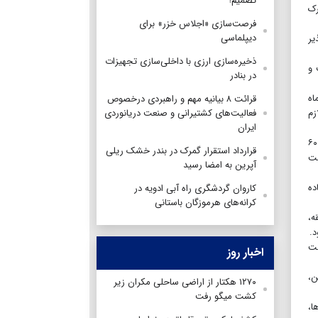
تصمیم!
رک
فرصت‌سازی «اجلاس خزر» برای
دیپلماسی
یر
ذخیره‌سازی ارزی با داخلی‌سازی تجهیزات
 و
در بنادر
اه
قرائت ۸ بیانیه مهم و راهبردی درخصوص
زم
فعالیت‌های کشتیرانی و صنعت دریانوردی
ایران
ذاکری، با بیان اینکه تا پایان امسال، راه آهن به رکورد ۵ میلیون تن بار بین‌المللی خواهد رسید خاطرنشان کرد: برای سال آینده، با افزایش ۶۰
قرارداد استقرار گمرک در بندر خشک ریلی
ست
آپرین به امضا رسید
اده
کاروان گردشگری راه آبی ادویه در
کرانه‌های هرموزگان باستانی
ه،
د.
قت
اخبار روز
ن،
۱۲۷۰ هکتار از اراضی ساحلی مکران زیر
کشت میگو رفت
ا،