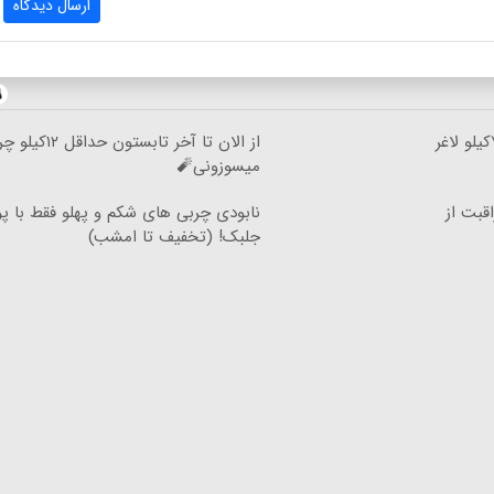
ارسال دیدگاه
فقط توی یک ماه با پودر جلبک۷کیلو لاغر
از الان تا آخر تابستون حداقل
میسوزونی🧨
اقبت از
نابودی چربی های شکم و پهلو فقط با پو
جلبک! (تخفیف تا امشب)