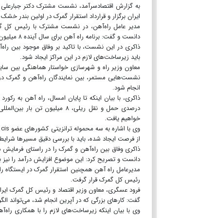
به گزارش اقتصادسرآمد، نشست مشترک دکتر جبارعلی ذ
ایران برگزار و قرارداد استقرار گمرک در اولین بندر خش
مدیر عامل راه‌آهن، در نشست مشترک با رئیس کل گمرک
دانست و گفت: برنامه راه آهن برای سال آینده ۸ میلیون تن بار بین‌المللی (ترانزیت، صادرات، واردات) از طریق ریل است.
ذاکری در این نشست، با تاکید بر وفاق موجود بین راه‌
باید زیرساخت‌های لازم در این مراکز ایجاد شود.
معاون وزیر راه و شهرسازی خواستار هماهنگی بین سایر 
نشست‌هایی مستمر، بین نمایندگان راه‌آهن و گمرک در 
انجام شود.
درصدی حمل و نقل ریلی، ۸ میلی
خواهیم یافت.
و
از فرصت ایجاد شده، باید با بررسی دقیق مسیرها شرایط 
ذاکری وفاق بین راه‌آهن و گمرک را در راستای فرمایش
دانست و تصریح کرد: این موضوع افزایش درآمد را نیز بر
مدیرعامل راه آهن همچنین استقرار گمرک در ایستگاه را
رئیس کل گمرک قرار گرفت.
فرود عسگری، معاون وزیر اقتصاد و رئیس کل گمرک ایران
گفت: کارهای بزرگی که در آپرین انجام شد، می‌تواند الگ
وی با بیان اینکه زیرساخت‌های لازم را با همکاری راه‌