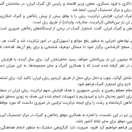
اکری با فرود عسگری، معاون وزیر اقتصاد و رئیس کل گمرک ایران، در ساختمان گم
ک ریلی و مرکز لجستیک آپرین، امضا شد.
 ایران، افزایش ترانزیت ریلی را با وفاق بیش از پیش راه‌آهن و گمرک امکان‌پذ
آهن و گمرک ایران، گفت: استقرار گمرک در برخی از ایستگاه‌های راه‌آهن ضروری است
نهادهای اجرایی به منظور رفع موانع و تسهیل‌گری در امور ترانزیت شد و گفت: هر م
سطح کارشناسی برگزار شود تا مسائل دوطرف شناسایی و برای رفع آن‌ها، اقدامات لا
ون تن بار بین‌المللی در نظر گرفته شده است که با همکاری گمرک و سایر مجموعه‌ها، به این میزان د
ی با اشاره به سه محموله ترانزیتی کشورهای عضو cis شامل گوگرد، چوب و ذغال برای حمل از طریق کریدور ریلی ایران، تاکید کرد: برای استف
لازم برای استقرار گمرک فراهم شود.
 مقام معظم رهبری و رئیس جمهوری با هدف افزایش سهم ترانزیت ریلی ایران در منطق
ای کشور به‌دنبال دارد و امیدواریم با تمهیدات انجام شده این هدف به زودی محقق شو
ه‌آهن کرمانشاه و رشت را برای ایجاد ترانزیت ترکیبی بار ضروری دانست که مورد مواف
 نیز در این نشست، با اشاره به همکاری موفق راه‌آهن و گمرک در مرکز لجستیک آپری
ویی موفق برای سایر نقاط کشور باشد.
آهن فراهم خواهیم کرد افزود: ضرورت دارد کارگروهی مشترک به منظور انجام هماهنگی‌ه