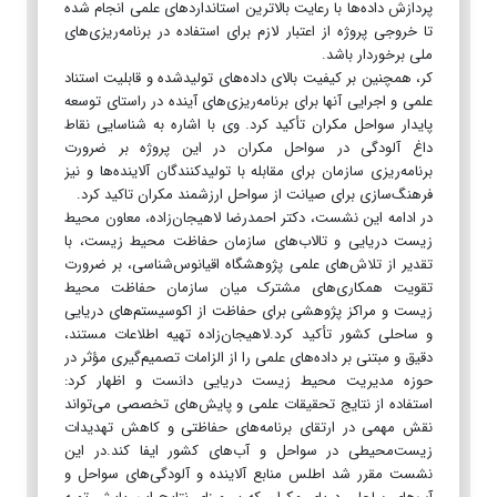
پردازش داده‌ها با رعایت بالاترین استانداردهای علمی انجام شده
تا خروجی پروژه از اعتبار لازم برای استفاده در برنامه‌ریزی‌های
ملی برخوردار باشد.
کر، همچنین بر کیفیت بالای داده‌های تولیدشده و قابلیت استناد
علمی و اجرایی آنها برای برنامه‌ریزی‌های آینده در راستای توسعه
پایدار سواحل مکران تأکید کرد. وی با اشاره به شناسایی نقاط
داغ آلودگی در سواحل مکران در این پروژه بر ضرورت
برنامه‌ریزی سازمان برای مقابله با تولیدکنندگان آلاینده‌ها و نیز
فرهنگ‌سازی برای صیانت از سواحل ارزشمند مکران تاکید کرد.
در ادامه این نشست، دکتر احمدرضا لاهیجان‌زاده، معاون محیط
زیست دریایی و تالاب‌های سازمان حفاظت محیط زیست، با
تقدیر از تلاش‌های علمی پژوهشگاه اقیانوس‌شناسی، بر ضرورت
تقویت همکاری‌های مشترک میان سازمان حفاظت محیط
زیست و مراکز پژوهشی برای حفاظت از اکوسیستم‌های دریایی
و ساحلی کشور تأکید کرد.لاهیجان‌زاده تهیه اطلاعات مستند،
دقیق و مبتنی بر داده‌های علمی را از الزامات تصمیم‌گیری مؤثر در
حوزه مدیریت محیط زیست دریایی دانست و اظهار کرد:
استفاده از نتایج تحقیقات علمی و پایش‌های تخصصی می‌تواند
نقش مهمی در ارتقای برنامه‌های حفاظتی و کاهش تهدیدات
زیست‌محیطی در سواحل و آب‌های کشور ایفا کند.در این
نشست مقرر شد اطلس منابع آلاینده و آلودگی‌های سواحل و