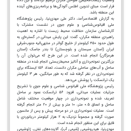
وضعیت زیست‌محیطی سواحل مکران ترسیم کرده‌اند و این داده
قرار است مبنای تدوین اطلس آلودگی‌ها و برنامه‌ریزی‌های آینده
این منطقه باشد.
به گزارش اقتصادسرآمد، دکتر علی مهدی‌نیا، رئیس پژوهشگاه
ملی اقیانوس‌شناسی و علوم جوی در نشست مشترک با
کارشناسان سازمان حفاظت محیط زیست با اشاره به اهمیت
راهبردی منطقه مکران، گفت: این پایش میدانی در گستره‌ای به
طول حدود ۴۵۰ کیلومتر از خلیج گواتر در منتهی‌الیه جنوب‌شرقی
ایران (استان سیستان و بلوچستان) تا بندر جاسک (استان
هرمزگان) انجام شده است. در این طرح که می‌توان آن را
بزرگترین نمونه‌برداری و آنالیز محیط‌زیستی انجام‌ شده در منطقه‌
ساحل و آب‌های ساحلی مکران دانست، تعداد ۱۵۶ ایستگاه برای
نمونه‌برداری در نظر گرفته شد که به طور میانگین، هر ۳ کیلومتر
یک ترانسکت را پوشش می‌دهد.
رئیس پژوهشگاه ملی اقیانوس شناسی و علوم جوی با تشریح
جزئیات عملیات میدانی، افزود: ۵۶ ترانسکت عمود بر ساحل
تعریف شده و نمونه‌برداری در چهار موقعیت مختلف شامل
ساحل و اعماق ۰.۵ متر، ۱۰ متر و بیش از ۲۰ متر انجام گرفته
است. عملیات نمونه‌برداری در دو مرحله پیش و پس از مانسون
صورت گرفته و مجموعاً نزدیک به ۲ هزار کیلومتر دریانوردی با
قایق برای این منظور انجام شده است.
مهدی‌نیا، هیدروشیمی (شیمی آب)، آلاینده‌های نفتی، ژئوشیمی