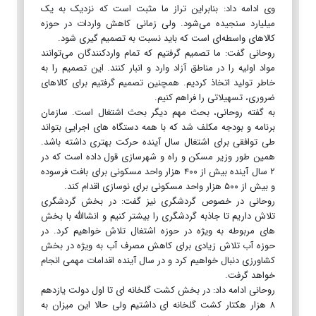
وی ادامه داد: بنابراین تراز ما مثبت است که نزدیک به یک
میلیارد سنجیده می‌شود. ولی زمانی کاهش واردات در حوزه
کالاهای واسطه‌ای است که باید نسبت به تصمیم گیری شود.
روحانی گفت: ما تصمیم گرفتیم که تمام واردکنندگان می‌توانند
مواد اولیه را در مناطق آزاد وارد و انبار کنند. این تصمیم را به
خاطر تولید اتخاذ کردیم. همچنین تصمیم گرفتیم برای کالاهای
ضروری، تسهیلاتی را فراهم کنیم.
به گفته روحانی، بحث مهم دیگر بحث اشتغال است. سازمان
برنامه و بودجه مکلف شد که با همه دستگاه های اجرایی بتواند
طی توافقی برای اشتغال سال آینده حرکت بهتری داشته باشد.
همین طور وزیر مسکن و راه و شهرسازی قول داده است که در
۲ سال آینده بیش از ۴۰۰ هزار واحد مسکونی برای بافت فرسوده
و بیش از ۵۰۰ هزار واحد مسکونی برای نوسازی اقدام کند.
روحانی در خصوص گردشگری نیز گفت: در بخش گردشگری
تلاش داریم تا جاذبه گردشگری را بیشتر کنیم و انشاالله با بخش
های مربوطه به ویژه در حوزه اشتغال تلاش خواهیم کرد. در
حوزه آب تلاش زیادی برای کاهش مصرف آب به ویژه در بخش
کشاورزی دنبال خواهیم کرد و در سال آینده اقدامات مهمی انجام
خواهد گرفت.
روحانی ادامه داد: در بخش کشت گلخانه ای تا اول دولت یازدهم
۸ هزار هکتار کشت گلخانه ای داشتیم ولی حالا این میزان به