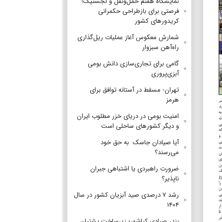
نمایشگاه هفتم حمل‌ونقل و لجستیک؛
فرصتی برای بازطراحی حکمرانی
کریدورهای کشور
شمارش معکوس آغاز عملیات ریل‌گذاری
راه‌آهن سبزوار
گامی برای تجاری‌سازی دانش بومی
آبزی‌پروری
تهران- مسقط در آستانه توافق برای
هرمز
امنیت بومی در دریای خزر مطلوب ایران
و دیگر کشورهای ساحلی است
آیا صیادان جاسک به حق خود
می‌رسند؟
ضرورت راهبردی یا اشتباهی جبران
ناپذیر؟
رشد ۷ درصدی صید آبزیان کشور در سال
۱۴۰۴
بندر صیادی کیاشهر؛ زیرساخت پشتیان