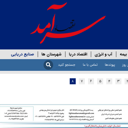
بیمه
آب و انرژی
اقتصاد دریا
شهرستان ها
صنایع دریایی
 روز
پیوندها
تماس با ما
۸
۷
۶
۵
۴
۳