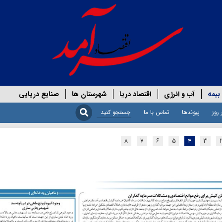
بیمه
آب و انرژی
اقتصاد دریا
شهرستان ها
صنایع دریایی
 روز
پیوندها
تماس با ما
۸
۷
۶
۵
۴
۳