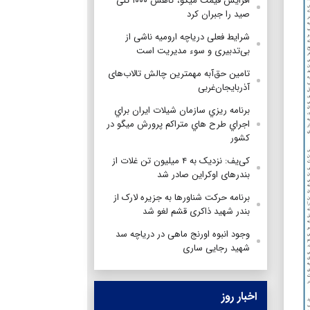
افزایش قیمت میگو، کاهش ۱۰۰۰ تنی
صید را جبران کرد
شرایط فعلی دریاچه ارومیه ناشی از
بی‌تدبیری و سوء مدیریت است
تامین حق‌آبه مهمترین چالش تالاب‌های
آذربایجان‌غربی
برنامه ريزي سازمان شيلات ايران براي
اجراي طرح هاي متراكم پرورش ميگو در
كشور
کی‌یف: نزدیک به ۴ میلیون تن غلات از
بندرهای اوکراین صادر شد
برنامه حرکت شناورها به جزیره لارک از
بندر شهید ذاکری قشم لغو شد
وجود انبوه اورنج ماهی در دریاچه سد
شهید رجایی ساری
اخبار روز