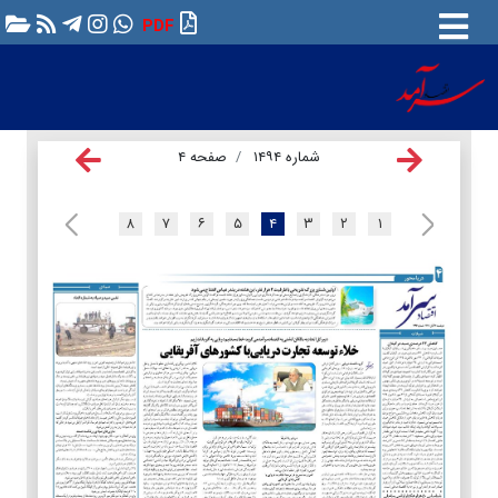
PDF
شماره ۱۴۹۴
صفحه ۴
۸
۷
۶
۵
۴
۳
۲
۱