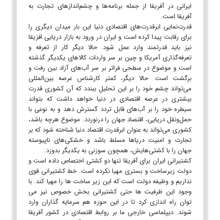
ایرانی در آفریقا از جمله برنامه‌ها و چشم‌اندازهای تجارت به
آفریقا است.
قدرت‌نمایی ابرقدرت‌های اقتصادی دنیا این بار میدان دیگری را
برای رقابت پیدا کرده است و ایران در ورود به بازار دریایی افزیقا
نیز باید قدرتمند وارد عمل شود. حالا دیگر کار از تعرفه و
تعرفه‌گذاری آمریکا و چین بر سر واردات کالاهای یکدیگر گذشته
است و موضوع در سطحی فراتر بر سر آب‌های آزاد بین رفت و
برگشت است. حالا دیگر، کمتر کارشناس عرصه بین‌المللی
می‌تواند چشم خود را بر این تحلیل ببندد که آن کشوری قدرت
بیشتری در عرصه اقتصادی در دنیا خواهد داشت که بتواند
سیطره خود را بر آب‌های قابل تردد گسترش دهد و به نوعی با
حمل‌و‌نقل دریایی، اقتصاد جهان را درنوردد. موضوع هرچه باشد،
کشوری می‌تواند به عنوان ابرقدرت اقتصاد دنیا شناخته شود که بر
تجارت و امنیت دریاها مسلط باشد و خشکی‌های ناپیوسته
جهان را با کشتی‌هایش، همچون سوزنی به یکدیگر بدوزد.
کشتیرانی ایران برای آفریقا تنها دو کشتی اختصاص داده است و
دولت زیرساخت و بستری مهیا نکرده است. خط کشتیرانی قوی
نداریم و وظیفه دولت است که این زیر ساخت ها را مهیا کند. با
وجود این ظرفیت ها حتی کشتیرانی بخش خصوص نیز می
توان راه اندازی کرد تا در این حوزه هم سرمایه گذاران وارد
شوند. دیپلماسی خارجی ما بر روابط اقتصادی در کشور آفریقا