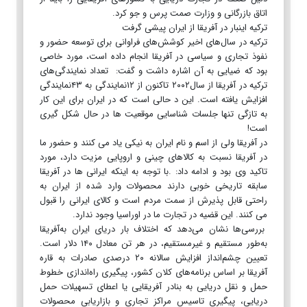
اتاق بازرگانی و وزارت صمت پرس و جو کرد.
ترکیه اینبار در آفریقا از ایران پیشی گرفت
ترکیه در سال‌های اخیر کوشش‌‌‌‌‌‌‌‌‌‌‌های فراوانی برای توسعه حضور و
نفوذ تجاری و سیاسی در آفریقا انجام داده است، مورد خاصی
بود که ضیایی به آن اشاره داشت و گفت: تعداد نمایندگی‌های
ترکیه در آفریقا از سال۲۰۰۲ تاکنون از ۱۲نمایندگی به ۴۳نمایندگی
افزایش یافته‌‌‌‌‌‌‌‌‌‌‌ است. این د حالی است که در ایران برای این کار
به تازگی تنها جلسات شناسایی موقعیت ها در حال شکل گیری
است!
در آفریقا ولی از اسم و نام ایران به نیکی یاد می کنند و حضور ما
در آفریقا نسبت به کالاهای چینی و اروپایی مزیت دارد، مورد
تاکید وی بود و ادامه داد: .با توجه به اینکه ایرانی ها در آفریقا
سابقه تاریخی خوبی دارند محصولات وارد شده از ایران به
راحتی قابل پذیرش از سمت مردم است و کالای ایرانی را قبول
می کنند. این قضیه در تجارت ما در اوراسیا وجود ندارد.
بررسی‌ها نشان می‌دهد که اختلاف بار دریای ایران به‌آفریقا
به‌طور مستقیم و غیرمستقیم، در هر تن معادل ۱۴۰ دلار است.
تعیین چشم‌انداز افزایش سالانه ۲۰ درصدی صادرات به قاره
آفریقا بر اساس برنامه‌های کلان کشور، پیگیری راه‌اندازی خطوط
حمل و نقل دریایی به بنادر آفریقایی یا اعطای تسهیلات حمل
دریایی، پیگیری تاسیس مراکز تجاری و بازاریابی محصولات