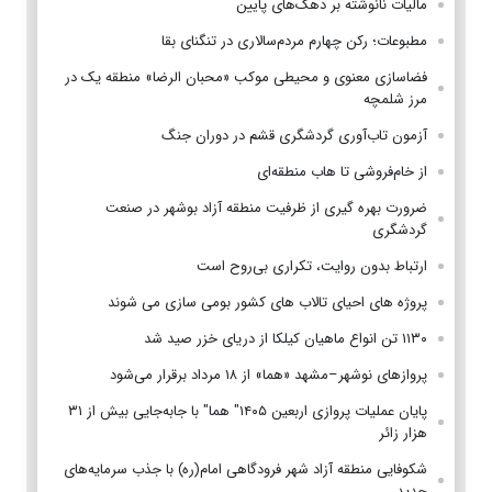
مالیات نانوشته بر دهک‌های پایین
مطبوعات؛ رکن چهارم مردم‌سالاری در تنگنای بقا
فضاسازی معنوی و محیطی موکب «محبان الرضا» منطقه یک در
مرز شلمچه
آزمون تاب‌آوری گردشگری قشم در دوران جنگ
از خام‌فروشی تا هاب منطقه‌ای
ضرورت بهره گیری از ظرفیت منطقه آزاد بوشهر در صنعت
گردشگری
ارتباط بدون روایت، تکراری بی‌روح است
پروژه های احیای تالاب های کشور بومی سازی می شوند
۱۱۳۰ تن انواع ماهیان کیلکا از دریای خزر صید شد
پروازهای نوشهر–مشهد «هما» از ۱۸ مرداد برقرار می‌شود
پایان عملیات پروازی اربعین ۱۴۰۵" هما" با جابه‌جایی بیش از ۳۱
هزار زائر
شکوفایی منطقه آزاد شهر فرودگاهی امام(ره) با جذب سرمایه‌های
جدید