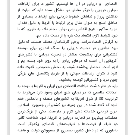
اقتصادی و دریایی در آن ها نیستیم. کشور ما برای ارتباطات
تجاری دریایی با دیگر مناطق دو مشکل عمده دارد که عبارت از
نداشتن پرواز و نداشتن خطوط دریایی برای ارتباط با بسیاری از
مناطق استغ به عنوان مثال برای ارتباط با آفریقا به دلیل فقدان
موارد مذکور، هیچ اقدامی نمی توان انجام داد، به طوری که با
نبود شرایط لازم، اقتصاد یک قاره را از دست داده ایم.
به گزارش اقتصادسرآمد، برخی کارشناسان معتقد هستند که دلیل
نبود توانایی در تجارت دریایی یا سنگ اندازی برای توسعه
کشتیرانی برای پیشرفت بیشتر در تجارت دریایی با کشورهای
آفریقایی آن است که درهای زیادی را به روی خود بسته ایم و
لازم است انحصار برداشته شود، به بخش خصوصی قدرت داده
شود تا بتوان ارتباطات جهانی را از طریق پتانسیل های بزرگی
چون دریا و کشتیرانی توسعه بخشید.
باید در نظر داشت مبادلات اقتصادی بین ایران و آفریقا با توجه به
امکانات مناسبی که در دریای های ایران وجود دارد می‌تواند به
ترانزیت کالا از شرق آفریقا به کشور‌های منطقه و بالعکس ختم
شود که گفته شده در این زمینه نیز کشتیرانی جمهوری اسلامی
ایران توانایی خدمات دهی لازم را داراست. یکی از بزرگ‌ترین
معضلات پیش‌رو در تجارت دریایی با آفریقا، نبود شناخت کافی
دو طرف از فرصت‌ها و ظرفیت‌های اقتصادی یکدیگر است
به‌طوری که در داخل کشور، بسیاری از مسوولان دولت و قاطبه