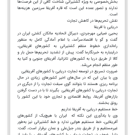
‌بخش‌خصوصی به ویژه کشتیرانی شناخت کافی از این فرصت‌ها
ندارند و تصور عمده این است که قاره آفریقا سرزمین هزینه‌ها
است.
نقش تحریم‌ها در کاهش تجارت
دریایی با افریقا
یحیی ضیایی‌‌ مهرجردی، دبیرکل اتحادیه مالکان کشتی ایران در
گفت و گو با اقتصادسرآمد، با اعلام آمادگی کامل به منظور
راه‌اندازی خطوط منظم کشتیرانی به کشورهای افریقایی،
دراینباره به خبرنگارما گفت: پیش از تشدید تحریم‌ها حمل بار و
کالا از طریق دریا به کشورهای تانزانیا، آفریقای جنوبی و کنیا یه
طور منظم انجام می‌شد.
ضرورت تسریع در توسعه تجارت دریایی با کشورهای آفریقایی
وی با بیان این که در سال‌های اخیر کشورهای زیادی در حال
برنامه ریزی هستند تا بتوانند گوی سبقت تجارت را از دیگری در
تجارت دریایی با کشورهای آفریقایی بگیرند تا با در دست گرفتن
بازارهای آفریقا، روابط اقتصادی و تجاری خود با این کشور را
رونق بخشند.
خط مستقیم دریایی به آفریقا نداریم
وی با یادآوری این نکته که ایران با هیچ‌یک از کشورهای
آفریقایی، خط مستقیم هوایی ندارد و خط کشتیرانی نیز به‌طور
غیرمستقیم و از طریق بندر جبل‌علی و عمان برقرار است، گفت:
دلیل ضعف در تجارت دریایی با کشورهای آفریقایی را باید از