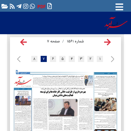
PDF
شماره ۱۵۶۱
صفحه ۷
۸
۷
۶
۵
۴
۳
۲
۱