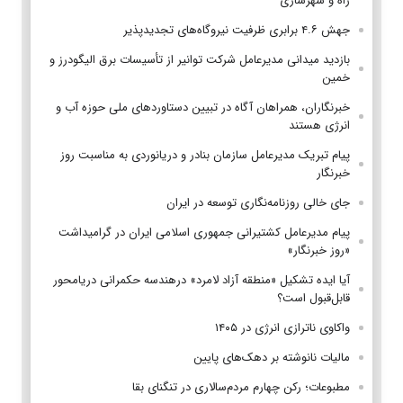
راه و شهرسازی
جهش ۴.۶ برابری ظرفیت نیروگاه‌های تجدیدپذیر
بازدید میدانی مدیرعامل شرکت توانیر از تأسیسات برق الیگودرز و
خمین
خبرنگاران، همراهان آگاه در تبیین دستاوردهای ملی حوزه آب و
انرژی هستند
پیام تبریک مدیرعامل سازمان بنادر و دریانوردی به مناسبت روز
خبرنگار
جای خالی روزنامه‌نگاری توسعه در ایران
پیام مدیرعامل کشتیرانی جمهوری اسلامی ایران در گرامیداشت
«روز خبرنگار»
آیا ایده تشکیل «منطقه آزاد لامرد» درهندسه حکمرانی دریامحور
قابل‌قبول است؟
واکاوی ناترازی انرژی در ۱۴۰۵
مالیات نانوشته بر دهک‌های پایین
مطبوعات؛ رکن چهارم مردم‌سالاری در تنگنای بقا