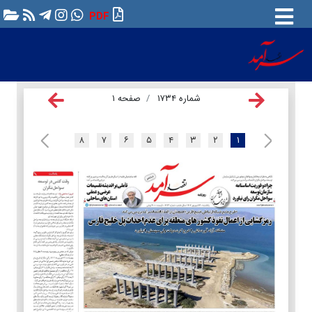
PDF
شماره ۱۷۳۴
صفحه ۱
۸
۷
۶
۵
۴
۳
۲
۱