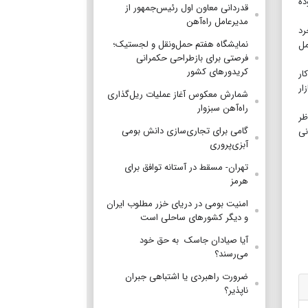
ده
قدردانی معاون اول رئیس‌جمهور از
مدیرعامل راه‌آهن
رد
نمایشگاه هفتم حمل‌ونقل و لجستیک؛
بند ۴ مکرر ماده ۳۰ دستورالعمل
فرصتی برای بازطراحی حکمرانی
کریدورهای کشور
 اقدام در دستور کار
ار
شمارش معکوس آغاز عملیات ریل‌گذاری
راه‌آهن سبزوار
ظر
گامی برای تجاری‌سازی دانش بومی
نی
آبزی‌پروری
تهران- مسقط در آستانه توافق برای
هرمز
امنیت بومی در دریای خزر مطلوب ایران
و دیگر کشورهای ساحلی است
آیا صیادان جاسک به حق خود
می‌رسند؟
ضرورت راهبردی یا اشتباهی جبران
ناپذیر؟