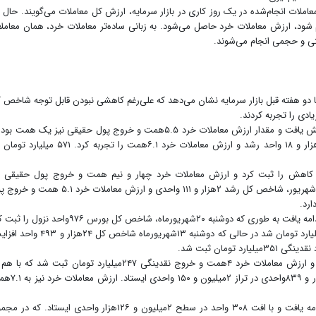
ملات انجام‌شده در یک روز کاری در بازار سرمایه، ارزش کل معاملات می‌گویند. حال ا
 شود، ارزش معاملات خرد حاصل می‌شود. به زبانی ساده‌تر معاملات خرد، همان معامل
تی و حجمی انجام می‌شوند.
 دو هفته قبل بازار سرمایه نشان می‌دهد که علی‌رغم کاهشی نبودن قابل توجه شاخص 
ادی را تجربه کردند.
شنبه ۱۸شهریورماه، شاخص کل ۲۱هزار و ۳۰۷ واحد کاهش یافت و مقدار ارزش معاملات خرد ۵.۵همت و خروج پول حقیقی نیز یک همت 
حالی که در روز شنبه هفته ماقبل. شاخص کل بورس هزار و ۱۸ واحد رشد و ارزش معاملات خرد ۶.۱همت را تجربه کرد. ۵۷۱
۱شهریورماه، شاخص کل ۵هزار و ۹۷۵ واحد کاهش را ثبت کرد و ارزش معاملات خرد چهار و نیم همت و خروج پول حقیقی 
۴۰۵میلیارد تومان شد که بازهم در مقایسه با یکشنبه، ۱۲شهریور، شاخص کل رشد ۲هزار و ۱۱۱ واحدی و ارزش معاملات خرد ۱
این آمارهای نزولی برای روزهای دیگر هفته گذشته نیز ادامه یافت به طوری که دوشنبه ۲۰شهریورماه، شاخص کل بورس ۹۷۶واحد
و ارزش معاملات خرد ۳.۹ همت و خروج پول نیز ۱۰۴میلیارد تومان شد در حالی که دوشنبه ۱۳شهریورماه شاخص کل 
سه شنبه ۲۱شهریورماه ۴هزار و ۶۳۱واحد افزایش یافت و ارزش معاملات خرد ۴همت و خروج نقدینگی ۲۴۷میلیارد تومان ثبت شد که
مقایسه با سه‌شنبه ۱۴شهریورماه، شاخص کل رشد ۱۴هزار و ۸۳۹واحدی در تر
کاهش شاخص کل آخرین روزکاری هفته گذشته نیز ادامه یافت و با افت ۳۰۸ واحد در سطح ۲میلیون و ۱۲۶هزار واحدی ایستاد. که