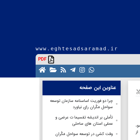
www.eghtesadsaramad.ir
PDF
عناوین این صفحه
چرا دو فوریت اساسنامه سازمان توسعه
سواحل مَکُران رای نیاورد
تأملی بر اندیشه تقسیما ت عرضی و
عمقی استان های ساحلی
 یک‌سو،
از
وقت کشی در توسعه سواحل مَکُران