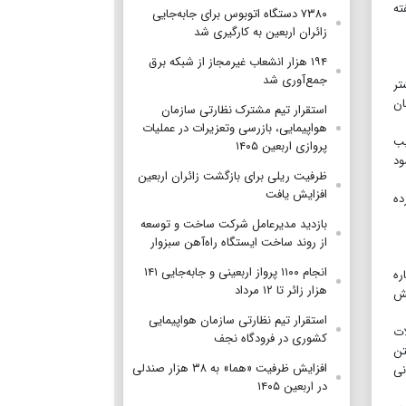
ته
۷۳۸۰ دستگاه اتوبوس برای جابه‌جایی
زائران اربعین به‌ کارگیری شد
۱۹۴ هزار انشعاب غیرمجاز از شبکه برق
جمع‌آوری شد
تر
ان
استقرار تیم مشترک نظارتی سازمان
هواپیمایی، بازرسی وتعزیرات در عملیات
صیب
پروازی اربعین ۱۴۰۵
ود
ظرفیت ریلی برای بازگشت زائران اربعین
افزایش یافت
سپرده
بازدید مدیرعامل شرکت ساخت و توسعه
از روند ساخت ایستگاه راه‌آهن سبزوار
انجام ۱۱۰۰ پرواز اربعینی و جابه‌جایی ۱۴۱
ره
هزار زائر تا ۱۲ مرداد
یش
استقرار تیم‌ نظارتی سازمان هواپیمایی
ات
کشوری در فرودگاه نجف
تن
افزایش ظرفیت «هما» به ۳۸ هزار صندلی
نی
در اربعین ۱۴۰۵