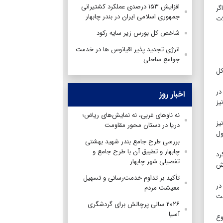
افزایش ۱۵۳ درصد‌ی عملکرد کشتیرانی
گر
جمهوری اسلامی ایران در بندر چابهار
ات
شاخص کل بورس زیر سایه رکود
انرژی تجدید پذیر اقیانوس ها در خدمت
جوامع ساحلی
کل
بود در
اخبار روز
 میلیارد تومان نیز
نه ناوهای غربی، نه نمایش‌های ریاض؛
نیز
دریا در دستان محور مقاومت
۵. همت و خروج پول
بررسی طرح جامع بندر شهید بهشتی
چابهار و تطبیق آن با طرح جامع و
 نزول را ثبت کرد
تفصیلی شهر چابهار
۲۴هزار و ۴۹۳ واحد افزایش
تأکید بر تداوم خدمت‌رسانی و تسهیل
 با هم در
معیشت مردم
از ۲میلیون و ۱۵۰ واحدی ایستاد. ارزش معاملات خرد نیز به ۷.۱همت
۲۰۲۶ سالی پرچالش برای گردشگری
آسیا
 در مجموع