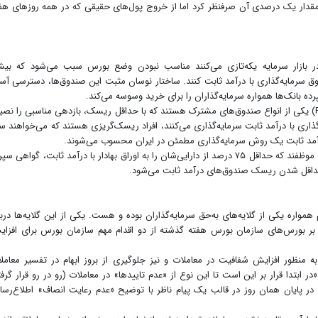
دار یک درصدی آن صرفنظر کرد اما از خروج پول‌های حقیقی که در همه روزهای هف
در بازار سرمایه یکه‌تازی می‌کنند مناسب نبودن وضع بورس سبب می‌شود که بیش
ق سرمایه‌گذاری با درآمد ثابت کنند. ساختار نوسان مثبت این صندوق‌ها، دسترسی آس
ه بانک‌ها همواره سرمایه‌گذاران را برای خرید وسوسه می‌کند.
صندوق‌های سرمایه‌گذاری با درآمد ثابت (Fixed Income) یکی از انواع صندوق‌های مشترک هستند که با حداقل ریسک، بازدهی مناسبی را ن
ذاری با درآمد ثابت سرمایه‌گذاری می‌کنند، افراد ریسک‌گریزی هستند که می‌خواهند س
درآمد ثابت یک روش سرمایه‌گذاری مطمئن در ایران محسوب می‌شوند.
طبق مصوبه‌های سازمان بورس، صندوق‌های درامد ثابت موظفند که حداقل ۷۵ درصد از دارایی‌شان را به اوراق بهادار با درآمد ثابت، گواهی 
داقل شد‌ن ریسک صندوق‌های درآمد ثابت می‌شود.
مواره یکی از گلایه‌های به‌حق سرمایه‌گذاران بوده و هست. یکی از این گلایه‌ها دربا
ر بورس‌های سازمان بورس هفته گذشته از دو اقدام مهم سازمان بورس برای افزا
به منظور افزایش شفافیت در معاملات و نیز جلوگیری از بروز ابهام در تفسیر معامل
ته است: «در ابتدا قرار بر این است تا این نوع از «عدم تاییدها» در معاملات (رو در رو قرار گرف
ت) در پایان همان روز در قالب یک پیام ناظر با توضیح «عدم رعایت انصاف» اطلاع‌رسا