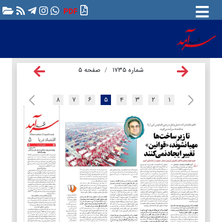
PDF
شماره ۱۷۳۵
صفحه ۵
۸
۷
۶
۵
۴
۳
۲
۱