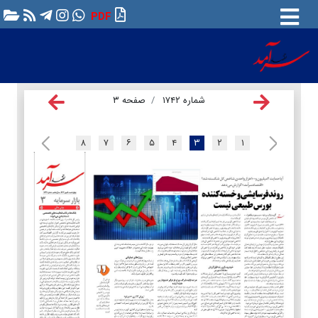
PDF
شماره ۱۷۴۲
صفحه ۳
۸
۷
۶
۵
۴
۳
۲
۱