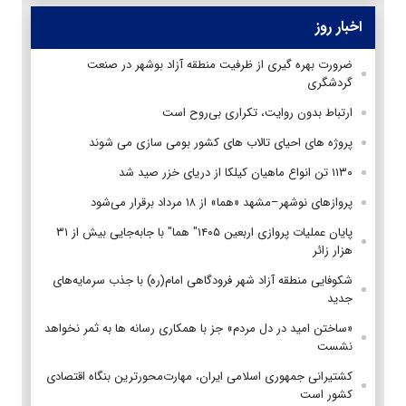
اخبار روز
ضرورت بهره گیری از ظرفیت منطقه آزاد بوشهر در صنعت
گردشگری
ارتباط بدون روایت، تکراری بی‌روح است
پروژه های احیای تالاب های کشور بومی سازی می شوند
۱۱۳۰ تن انواع ماهیان کیلکا از دریای خزر صید شد
پروازهای نوشهر–مشهد «هما» از ۱۸ مرداد برقرار می‌شود
پایان عملیات پروازی اربعین ۱۴۰۵" هما" با جابه‌جایی بیش از ۳۱
هزار زائر
شکوفایی منطقه آزاد شهر فرودگاهی امام(ره) با جذب سرمایه‌های
جدید
«ساختن امید در دل مردم» جز با همکاری رسانه ها به ثمر نخواهد
نشست
کشتیرانی جمهوری اسلامی ایران، مهارت‌محورترین بنگاه اقتصادی
کشور است