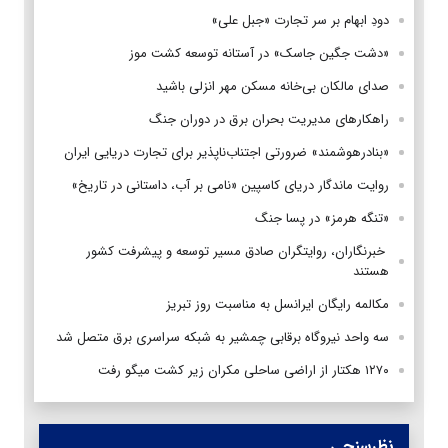
دودِ ابهام بر سر تجارت «جبل علی»
«دشت جگین جاسک» در آستانه توسعه کشت موز
صدای مالکان بی‌خانه مسکن مهر انزلی باشید
راهکارهای مدیریت بحران برق در دوران جنگ
«بنادرهوشمند» ضرورتی اجتناب‌ناپذیر برای تجارت دریایی ایران
روایت ماندگار دریای کاسپین «نامی بر آب، داستانی در تاریخ»
«تنگه هرمز» در پسا جنگ
‌ خبرنگاران، روایتگران صادق مسیر توسعه و پیشرفت کشور
هستند
مکالمه رایگان ایرانسل به مناسبت روز تبریز
سه واحد نیروگاه برقابی چمشیر به شبکه سراسری برق متصل شد
۱۲۷۰ هکتار از اراضی ساحلی مکران زیر کشت میگو رفت
نظرسنجی