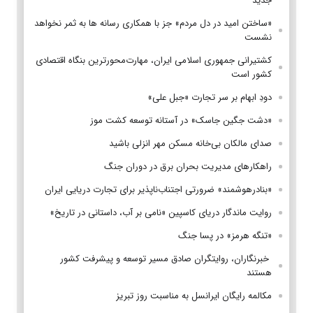
جدید
«ساختن امید در دل مردم» جز با همکاری رسانه ها به ثمر نخواهد
نشست
کشتیرانی جمهوری اسلامی ایران، مهارت‌محورترین بنگاه اقتصادی
کشور است
دودِ ابهام بر سر تجارت «جبل علی»
«دشت جگین جاسک» در آستانه توسعه کشت موز
صدای مالکان بی‌خانه مسکن مهر انزلی باشید
راهکارهای مدیریت بحران برق در دوران جنگ
«بنادرهوشمند» ضرورتی اجتناب‌ناپذیر برای تجارت دریایی ایران
روایت ماندگار دریای کاسپین «نامی بر آب، داستانی در تاریخ»
«تنگه هرمز» در پسا جنگ
‌ خبرنگاران، روایتگران صادق مسیر توسعه و پیشرفت کشور
هستند
مکالمه رایگان ایرانسل به مناسبت روز تبریز