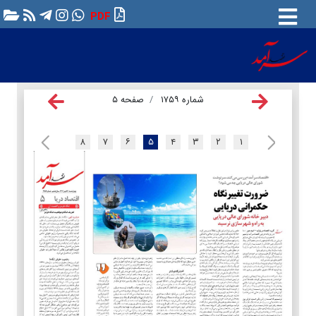
PDF
شماره ۱۷۵۹
صفحه ۵
۸
۷
۶
۵
۴
۳
۲
۱