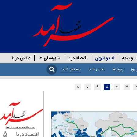
 و بیمه
آب و انرژی
اقتصاد دریا
شهرستان ها
دانش دریا
 روز
پیوندها
تماس با ما
۸
۷
۶
۵
۴
۳