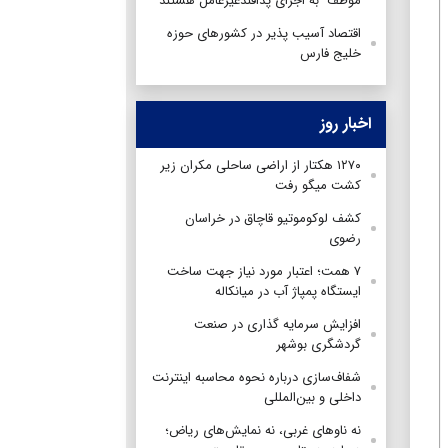
موظف به اجرای پدافندغیرعامل هستند
اقتصاد آسیب پذیر در کشورهای حوزه
خلیج فارس
اخبار روز
۱۲۷۰ هکتار از اراضی ساحلی مکران زیر
کشت میگو رفت
کشف لوکوموتیو قاچاق در خراسان
رضوی
۷ همت؛ اعتبار مورد نیاز جهت ساخت
ایستگاه پمپاژ آب در میانکاله
افزایش سرمایه گذاری در صنعت
گردشگری بوشهر
شفاف‌سازی درباره نحوه محاسبه اینترنت
داخلی و بین‌المللی
نه ناوهای غربی، نه نمایش‌های ریاض؛