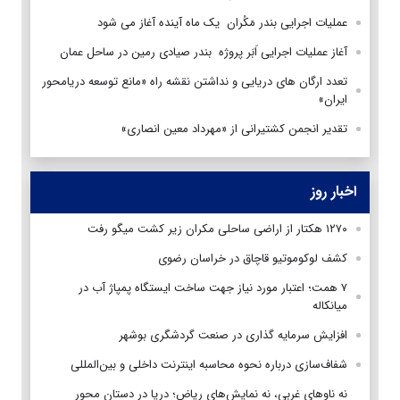
عملیات اجرایی بندر مَکُران یک ماه آینده آغاز می شود
آغاز عملیات اجرایی اَبَر پروژه بندر صیادی رمین در ساحل عمان
تعدد ارگان های دریایی و نداشتن نقشه راه «مانع توسعه دريامحور
ایران»
تقدیر انجمن کشتیرانی از «مهرداد معین انصاری»
اخبار روز
۱۲۷۰ هکتار از اراضی ساحلی مکران زیر کشت میگو رفت
کشف لوکوموتیو قاچاق در خراسان رضوی
۷ همت؛ اعتبار مورد نیاز جهت ساخت ایستگاه پمپاژ آب در
میانکاله
افزایش سرمایه گذاری در صنعت گردشگری بوشهر
شفاف‌سازی درباره نحوه محاسبه اینترنت داخلی و بین‌المللی
نه ناوهای غربی، نه نمایش‌های ریاض؛ دریا در دستان محور