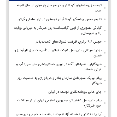
توسعه زیرساختهای گردشگری در سواحل پارسیان در حال انجام
است
تداوم حضور چشمگیر گردشگران تابستان در نوار ساحلی گیلان
گزارش تصویری از آیین گرامیداشت روز خبرنگار به میزبانی وزارت
راه و شهرسازی.
جهش ۴.۶ برابری ظرفیت نیروگاه‌های تجدیدپذیر
بازدید میدانی مدیرعامل شرکت توانیر از تأسیسات برق الیگودرز و
خمین
خبرنگاران، همراهان آگاه در تبیین دستاوردهای ملی حوزه آب و
انرژی هستند
پیام تبریک مدیرعامل سازمان بنادر و دریانوردی به مناسبت روز
خبرنگار
جای خالی روزنامه‌نگاری توسعه در ایران
پیام مدیرعامل کشتیرانی جمهوری اسلامی ایران در گرامیداشت
«روز خبرنگار»
آیا ایده تشکیل «منطقه آزاد لامرد» درهندسه حکمرانی دریامحور