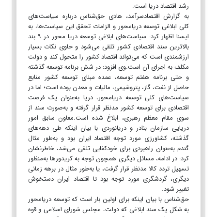
رشد اقتصاد دریا است.
به گزارش اقتصادسرآمد، هادی حق‌شناس درباره سیاست‌های
کلی ابلاغی توسعه دریامحور و الزامات تحقق این سیاست‌ها، به
ایسنا اظهار کرد: سیاست‌های ابلاغی توسعه دریا محور در ۹ بند
بالاترین سند اقتصادی کشور تلقی می‌شود و حاوی نکات بسیار
ارزشمندی است که می‌تواند اقتصاد کشور را متحول کند و دولت
مکلف به اجرای آن است.وی افزود: در شش برنامه توسعه گذشته
و حتی برنامه هفتم توسعه، عمده مبنای توسعه کشور منابع
حاصل از نفت، گاز، پتروشیمی، مالیات و معدن بوده است؛ اما در
سیاست‌های کلی توسعه دریامحور، دریا به‌عنوان یک فرصت
اقتصادی برای توسعه کشور مدنظر قرار گرفته و به‌صورت سند از
سوی مقام معظم رهبری، ابلاغ شده است.معاون سابق امور
دریایی سازمان بنادر و دریانوردی با بیان اینکه طی دهه‌های
گذشته، کشاورزی مورد توجه اقتصاد ایران بود و به‌طور مثال
گندم به‌عنوان راهبردی برای خودکفایی تلقی می‌شد، خاطرنشان
کرد: در ادامه، مسائل دیگری همچون توجه به کریدورها به‌منظور
تسهیل تردد کالا مدنظر قرار گرفت، یا به‌طور مثال در برهه‌ زمانی
دیگری، گردشگری مورد توجه بود تا اقتصاد ایران دستخوش
تغییر شود.
حق‌شناس با بیان اینکه برای اولین بار است که توسعه دریامحور
به شکل یک سند ابلاغی که دولت، مجلس شورای اسلامی و قوه