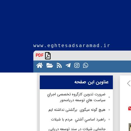
www.eghtesadsaramad.ir
PDF
عناوین این صفحه
ضرورت تدوين كارگروه تخصصی اجراي
سياست هاي توسعه دريامحور
هیچ گونه میگوی برگشتی نداشته ایم
راهبرد اساسي آشتي مردم با شيلات
جانمايي شيلات در سند توسعه دريايي