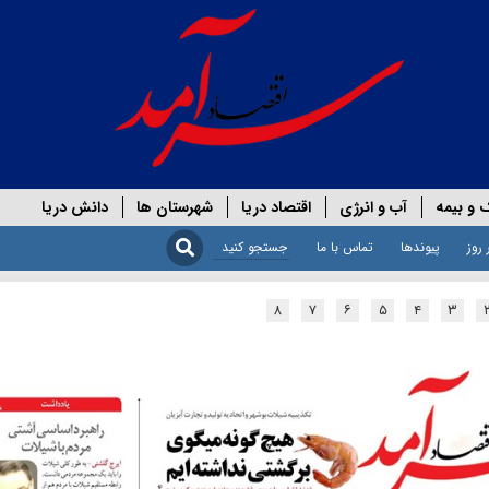
 و بیمه
آب و انرژی
اقتصاد دریا
شهرستان ها
دانش دریا
 روز
پیوندها
تماس با ما
۸
۷
۶
۵
۴
۳