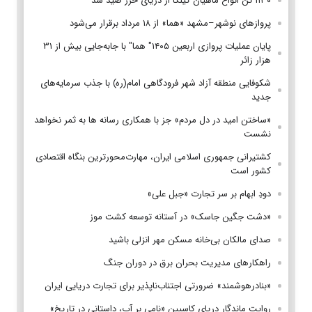
۱۱۳۰ تن انواع ماهیان کیلکا از دریای خزر صید شد
پروازهای نوشهر–مشهد «هما» از ۱۸ مرداد برقرار می‌شود
پایان عملیات پروازی اربعین ۱۴۰۵" هما" با جابه‌جایی بیش از ۳۱
هزار زائر
شکوفایی منطقه آزاد شهر فرودگاهی امام(ره) با جذب سرمایه‌های
جدید
«ساختن امید در دل مردم» جز با همکاری رسانه ها به ثمر نخواهد
نشست
کشتیرانی جمهوری اسلامی ایران، مهارت‌محورترین بنگاه اقتصادی
کشور است
دودِ ابهام بر سر تجارت «جبل علی»
«دشت جگین جاسک» در آستانه توسعه کشت موز
صدای مالکان بی‌خانه مسکن مهر انزلی باشید
راهکارهای مدیریت بحران برق در دوران جنگ
«بنادرهوشمند» ضرورتی اجتناب‌ناپذیر برای تجارت دریایی ایران
روایت ماندگار دریای کاسپین «نامی بر آب، داستانی در تاریخ»