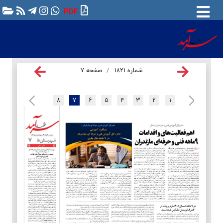
PDF
شماره ۱۸۲۱
صفحه ۷
۸
۷
۶
۵
۴
۳
۲
۱