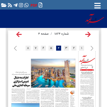
PDF
شماره ۱۸۲۴
صفحه ۴
۸
۷
۶
۵
۴
۳
۲
۱