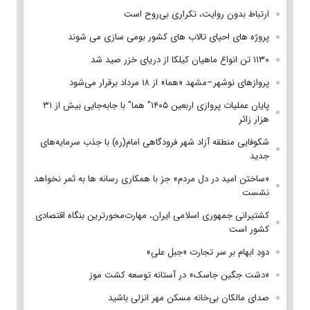
ارتباط بدون روایت، تکراری بی‌روح است
پروژه های احیای تالاب های کشور بومی سازی می شوند
۱۱۳۰ تن انواع ماهیان کیلکا از دریای خزر صید شد
پروازهای نوشهر–مشهد «هما» از ۱۸ مرداد برقرار می‌شود
پایان عملیات پروازی اربعین ۱۴۰۵" هما" با جابه‌جایی بیش از ۳۱
هزار زائر
شکوفایی منطقه آزاد شهر فرودگاهی امام(ره) با جذب سرمایه‌های
جدید
«ساختن امید در دل مردم» جز با همکاری رسانه ها به ثمر نخواهد
نشست
کشتیرانی جمهوری اسلامی ایران، مهارت‌محورترین بنگاه اقتصادی
کشور است
دودِ ابهام بر سر تجارت «جبل علی»
«دشت جگین جاسک» در آستانه توسعه کشت موز
صدای مالکان بی‌خانه مسکن مهر انزلی باشید