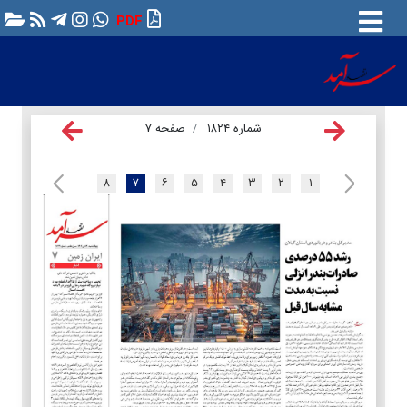
PDF
شماره ۱۸۲۴
صفحه ۷
۸
۷
۶
۵
۴
۳
۲
۱