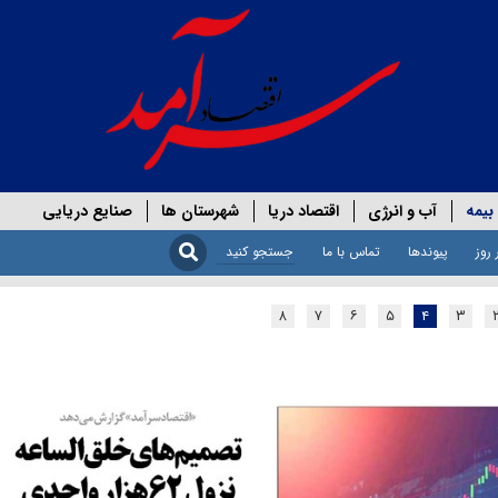
بیمه
آب و انرژی
اقتصاد دریا
شهرستان ها
صنایع دریایی
 روز
پیوندها
تماس با ما
۸
۷
۶
۵
۴
۳