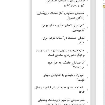
فرصتی برای بازطراحی حکمرانی
کریدورهای کشور
شمارش معکوس آغاز عملیات ریل‌گذاری
راه‌آهن سبزوار
گامی برای تجاری‌سازی دانش بومی
آبزی‌پروری
تهران- مسقط در آستانه توافق برای
هرمز
امنیت بومی در دریای خزر مطلوب ایران
و دیگر کشورهای ساحلی است
آیا صیادان جاسک به حق خود
می‌رسند؟
ضرورت راهبردی یا اشتباهی جبران
ناپذیر؟
رشد ۷ درصدی صید آبزیان کشور در سال
۱۴۰۴
بندر صیادی کیاشهر؛ زیرساخت پشتیان
آبزی پروری دریایی در شرق خزر