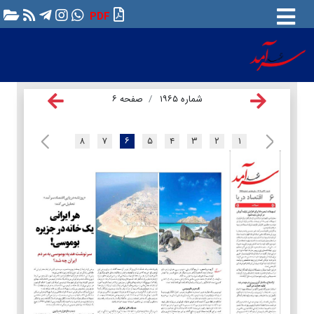
PDF
شماره ۱۹۶۵
صفحه ۶
۸
۷
۶
۵
۴
۳
۲
۱