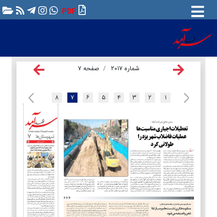
PDF
شماره ۲۰۱۷
صفحه ۷
۸
۷
۶
۵
۴
۳
۲
۱