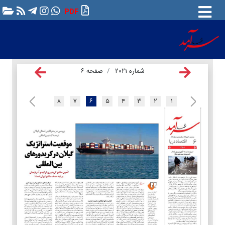
PDF
شماره ۲۰۲۱
صفحه ۶
۸
۷
۶
۵
۴
۳
۲
۱