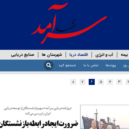
بیمه
آب و انرژی
اقتصاد دریا
شهرستان ها
صنایع دریایی
 روز
پیوندها
تماس با ما
۸
۷
۶
۵
۴
۳