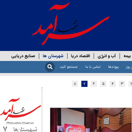
بیمه
آب و انرژی
اقتصاد دریا
شهرستان ها
صنایع دریایی
 روز
پیوندها
تماس با ما
۸
۷
۶
۵
۴
۳