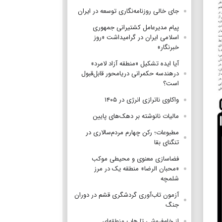
جای خالی روزنامه‌نگاری توسعه در ایران
پیام مدیرعامل کشتیرانی جمهوری
اسلامی ایران در گرامیداشت «روز
خبرنگار»
آیا ایده تشکیل «منطقه آزاد لامرد»
درهندسه حکمرانی دریامحور قابل‌قبول
است؟
واکاوی ناترازی انرژی در ۱۴۰۵
مالیات نانوشته بر دهک‌های پایین
مطبوعات؛ رکن چهارم مردم‌سالاری در
تنگنای بقا
فضاسازی معنوی و محیطی موکب
«محبان الرضا» منطقه یک در مرز
شلمچه
آزمون تاب‌آوری گردشگری قشم در دوران
جنگ
از خام‌فروشی تا هاب منطقه‌ای