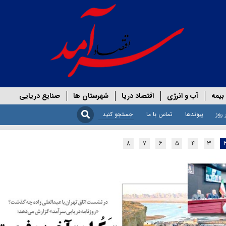
بیمه
آب و انرژی
اقتصاد دریا
شهرستان ها
صنایع دریایی
 روز
پیوندها
تماس با ما
۸
۷
۶
۵
۴
۳