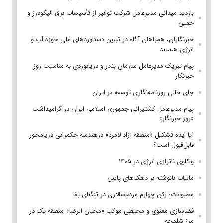
بازدید میدانی مدیرعامل شرکت توانیر از تأسیسات برق الیگودرز و
خمین
خبرنگاران، همراهان آگاه در تبیین دستاوردهای ملی حوزه آب و
انرژی هستند
پیام تبریک مدیرعامل سازمان بنادر و دریانوردی به مناسبت روز
خبرنگار
جای خالی روزنامه‌نگاری توسعه در ایران
پیام مدیرعامل کشتیرانی جمهوری اسلامی ایران در گرامیداشت
«روز خبرنگار»
آیا ایده تشکیل «منطقه آزاد لامرد» درهندسه حکمرانی دریامحور
قابل‌قبول است؟
واکاوی ناترازی انرژی در ۱۴۰۵
مالیات نانوشته بر دهک‌های پایین
مطبوعات؛ رکن چهارم مردم‌سالاری در تنگنای بقا
فضاسازی معنوی و محیطی موکب «محبان الرضا» منطقه یک در
مرز شلمچه