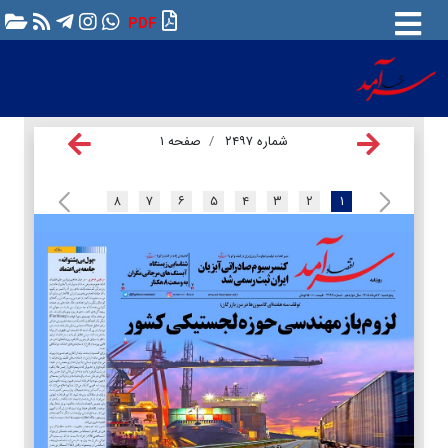
PDF
شماره ۲۴۹۷
صفحه ۱
۸
۷
۶
۵
۴
۳
۲
۱