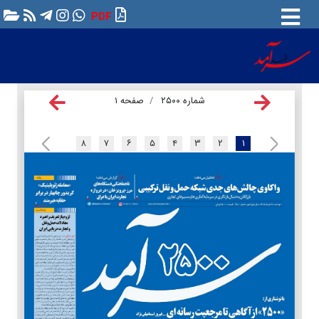
PDF
شماره ۲۵۰۰
صفحه ۱
۸
۷
۶
۵
۴
۳
۲
۱