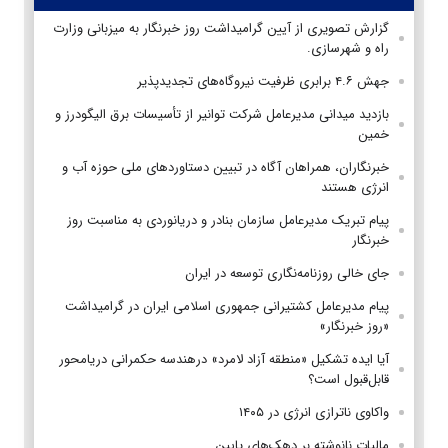
گزارش تصویری از آیین گرامیداشت روز خبرنگار به میزبانی وزارت
راه و شهرسازی.
جهش ۴.۶ برابری ظرفیت نیروگاه‌های تجدیدپذیر
بازدید میدانی مدیرعامل شرکت توانیر از تأسیسات برق الیگودرز و
خمین
خبرنگاران، همراهان آگاه در تبیین دستاوردهای ملی حوزه آب و
انرژی هستند
پیام تبریک مدیرعامل سازمان بنادر و دریانوردی به مناسبت روز
خبرنگار
جای خالی روزنامه‌نگاری توسعه در ایران
پیام مدیرعامل کشتیرانی جمهوری اسلامی ایران در گرامیداشت
«روز خبرنگار»
آیا ایده تشکیل «منطقه آزاد لامرد» درهندسه حکمرانی دریامحور
قابل‌قبول است؟
واکاوی ناترازی انرژی در ۱۴۰۵
مالیات نانوشته بر دهک‌های پایین