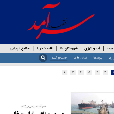
بیمه
آب و انرژی
شهرستان ها
اقتصاد دریا
صنایع دریایی
 روز
پیوندها
تماس با ما
۸
۷
۶
۵
۴
۳