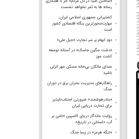
«ساختن امید در دل مردم» جز با همکاری
رسانه ها به ثمر نخواهد نشست
کشتیرانی جمهوری اسلامی ایران،
مهارت‌محورترین بنگاه اقتصادی کشور
است
دودِ ابهام بر سر تجارت «جبل علی»
«دشت جگین جاسک» در آستانه توسعه
کشت موز
صدای مالکان بی‌خانه مسکن مهر انزلی
باشید
راهکارهای مدیریت بحران برق در دوران
جنگ
«بنادرهوشمند» ضرورتی اجتناب‌ناپذیر
برای تجارت دریایی ایران
روایت ماندگار دریای کاسپین «نامی بر
آب، داستانی در تاریخ»
«تنگه هرمز» در پسا جنگ