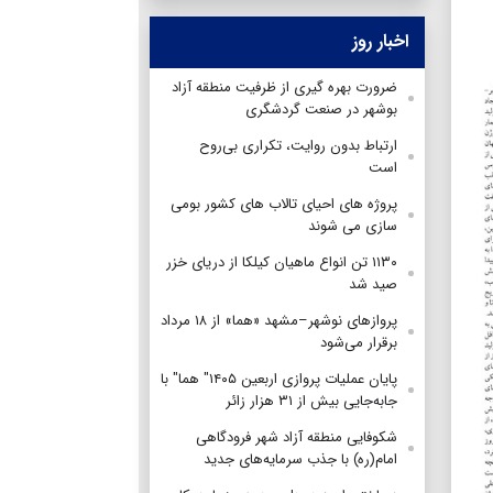
اخبار روز
ضرورت بهره گیری از ظرفیت منطقه آزاد
بوشهر در صنعت گردشگری
ارتباط بدون روایت، تکراری بی‌روح
است
پروژه های احیای تالاب های کشور بومی
سازی می شوند
۱۱۳۰ تن انواع ماهیان کیلکا از دریای خزر
صید شد
پروازهای نوشهر–مشهد «هما» از ۱۸ مرداد
برقرار می‌شود
پایان عملیات پروازی اربعین ۱۴۰۵" هما" با
جابه‌جایی بیش از ۳۱ هزار زائر
شکوفایی منطقه آزاد شهر فرودگاهی
امام(ره) با جذب سرمایه‌های جدید