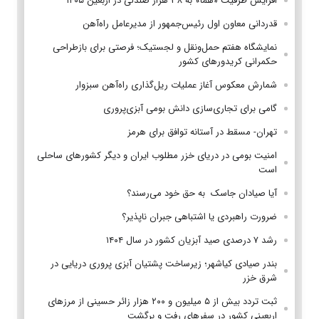
افزایش ظرفیت «هما» به ۳۸ هزار صندلی در اربعین ۱۴۰۵
قدردانی معاون اول رئیس‌جمهور از مدیرعامل راه‌آهن
نمایشگاه هفتم حمل‌ونقل و لجستیک؛ فرصتی برای بازطراحی
حکمرانی کریدورهای کشور
شمارش معکوس آغاز عملیات ریل‌گذاری راه‌آهن سبزوار
گامی برای تجاری‌سازی دانش بومی آبزی‌پروری
تهران- مسقط در آستانه توافق برای هرمز
امنیت بومی در دریای خزر مطلوب ایران و دیگر کشورهای ساحلی
است
آیا صیادان جاسک به حق خود می‌رسند؟
ضرورت راهبردی یا اشتباهی جبران ناپذیر؟
رشد ۷ درصدی صید آبزیان کشور در سال ۱۴۰۴
بندر صیادی کیاشهر؛ زیرساخت پشتیان آبزی پروری دریایی در
شرق خزر
ثبت تردد بیش از ۵ میلیون و ۲۰۰ هزار زائر حسینی از مرزهای
اربعینی کشور در سفرهای رفت و برگشت