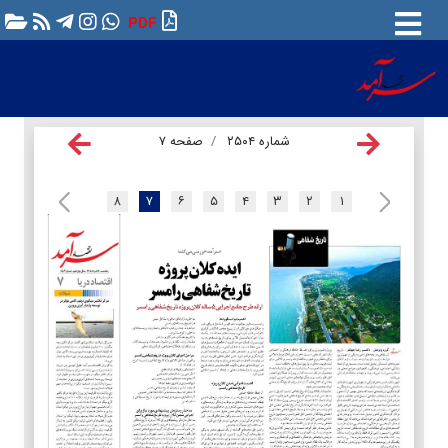
PDF
شماره ۲۵۰۴
صفحه ۷
۸
۷
۶
۵
۴
۳
۲
۱