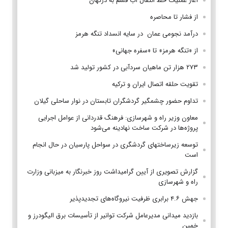
آغاز عملیات خط انتقال آب قشم به درگهان
از فشار تا محاصره
درآمد نجومی عمان در سایه انسداد تنگه هرمز
از «تنگه هرمز» تا «سفره جهانی»
۲۷۳ هزار تن ماهیان سردآبی در کشور تولید شد
تقویت حلقه اتصال ایران و ترکیه
تداوم حضور چشمگیر گردشگران تابستان در نوار ساحلی گیلان
معاون وزیر راه و شهرسازی: فرهنگ قدردانی از عوامل اجرایی
پروژه‌ها در شرکت ساخت نهادینه می‌شود
توسعه زیرساختهای گردشگری در سواحل پارسیان در حال انجام
است
گزارش تصویری از آیین گرامیداشت روز خبرنگار به میزبانی وزارت
راه و شهرسازی
جهش ۴.۶ برابری ظرفیت نیروگاه‌های تجدیدپذیر
بازدید میدانی مدیرعامل شرکت توانیر از تأسیسات برق الیگودرز و
خمین