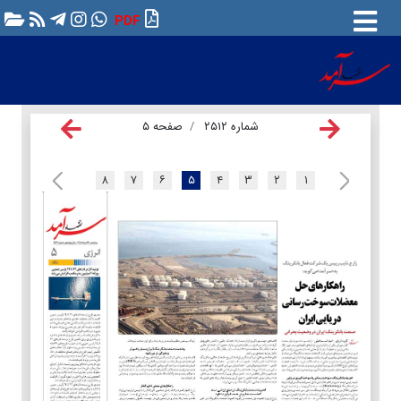
PDF
شماره ۲۵۱۲
صفحه ۵
۸
۷
۶
۵
۴
۳
۲
۱