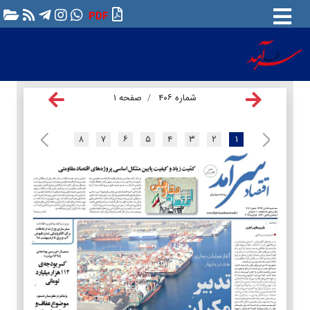
PDF
شماره ۴۰۶
صفحه ۱
۸
۷
۶
۵
۴
۳
۲
۱