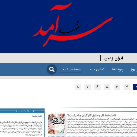
ایران زمین
 روز
پیوندها
تماس با ما
۸
۷
۶
۵
۴
۳