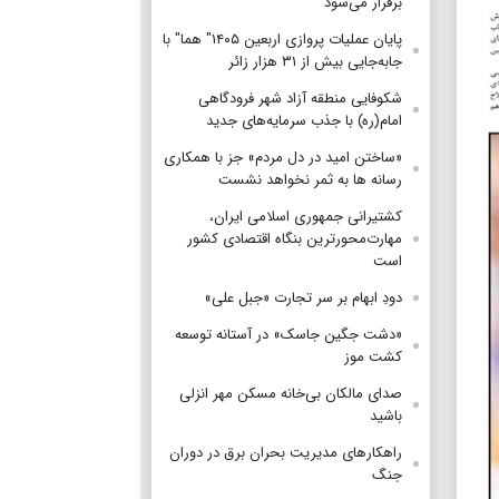
برقرار می‌شود
پایان عملیات پروازی اربعین ۱۴۰۵" هما" با
جابه‌جایی بیش از ۳۱ هزار زائر
شکوفایی منطقه آزاد شهر فرودگاهی
امام(ره) با جذب سرمایه‌های جدید
«ساختن امید در دل مردم» جز با همکاری
رسانه ها به ثمر نخواهد نشست
کشتیرانی جمهوری اسلامی ایران،
مهارت‌محورترین بنگاه اقتصادی کشور
است
دودِ ابهام بر سر تجارت «جبل علی»
«دشت جگین جاسک» در آستانه توسعه
کشت موز
صدای مالکان بی‌خانه مسکن مهر انزلی
باشید
راهکارهای مدیریت بحران برق در دوران
جنگ