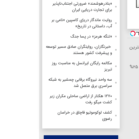
«بنادرهوشمند» ضرورتی اجتناب‌ناپذیر
برای تجارت دریایی ایران
روایت ماندگار دریای کاسپین «نامی بر
آب، داستانی در تاریخ»
«تنگه هرمز» در پسا جنگ
‌ خبرنگاران، روایتگران صادق مسیر توسعه
ترین
و پیشرفت کشور هستند
مکالمه رایگان ایرانسل به مناسبت روز
🎯 چشم‌هایی زیباتر، نگاهی جوان‌تر! ✨ ۲۵%
تبریز
سه واحد نیروگاه برقابی چمشیر به شبکه
سراسری برق متصل شد
۱۲۷۰ هکتار از اراضی ساحلی مکران زیر
کشت میگو رفت
کشف لوکوموتیو قاچاق در خراسان
رضوی