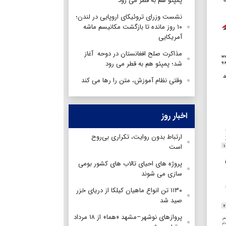
پمپئو هم به قطر می رود
نشست وزرای تروئیکای اروپایی در لندن؛
۱۰ روز مانده تا بازگشت مکانیسم ماشه
آمریکایی
مذاکرت صلح افغانستان در دوحه آغاز
شد؛ پمپئو هم به قطر می رود
وقتی نظام آموزش، متن را رها می کند
اخبار روز
ارتباط بدون روایت، تکراری بی‌روح
است
پروژه های احیای تالاب های کشور بومی
سازی می شوند
۱۱۳۰ تن انواع ماهیان کیلکا از دریای خزر
صید شد
پروازهای نوشهر–مشهد «هما» از ۱۸ مرداد