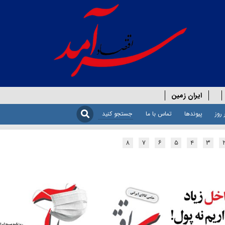
ایران زمین
 روز
پیوندها
تماس با ما
۸
۷
۶
۵
۴
۳